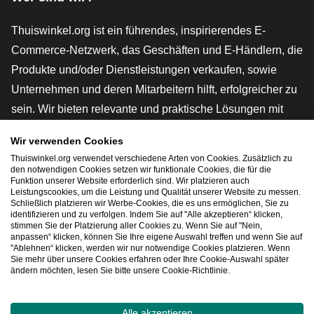
Thuiswinkel.org ist ein führendes, inspirierendes E-
Commerce-Netzwerk, das Geschäften und E-Händlern, die
Produkte und/oder Dienstleistungen verkaufen, sowie
Unternehmen und deren Mitarbeitern hilft, erfolgreicher zu
sein. Wir bieten relevante und praktische Lösungen mit
verschiedenen Gütesiegeln, Thuiswinkel-Rezensionen,
Wir verwenden Cookies
rechtlichen Instrumenten und Beratung,
Thuiswinkel.org verwendet verschiedene Arten von Cookies. Zusätzlich zu
Interessenvertretung, Marktforschung und verfügen über
den notwendigen Cookies setzen wir funktionale Cookies, die für die
Funktion unserer Website erforderlich sind. Wir platzieren auch
eine eigene Bildungsplattform, die Thuiswinkel e-
Leistungscookies, um die Leistung und Qualität unserer Website zu messen.
Schließlich platzieren wir Werbe-Cookies, die es uns ermöglichen, Sie zu
Academy.
identifizieren und zu verfolgen. Indem Sie auf "Alle akzeptieren“ klicken,
stimmen Sie der Platzierung aller Cookies zu. Wenn Sie auf "Nein,
anpassen“ klicken, können Sie Ihre eigene Auswahl treffen und wenn Sie auf
"Ablehnen“ klicken, werden wir nur notwendige Cookies platzieren. Wenn
Schnelles Navigieren
Sie mehr über unsere Cookies erfahren oder Ihre Cookie-Auswahl später
ändern möchten, lesen Sie bitte unsere Cookie-Richtlinie.
[_G
Alle akzeptieren