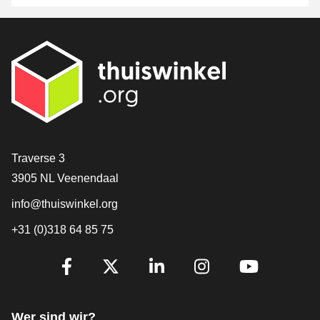
[_General:Contact]
Traverse 3
3905 NL Veenendaal
info@thuiswinkel.org
+31 (0)318 64 85 75
[_General:SocialMediaTitle]
Facebook
X
LinkedIn
Instagram
YouTube
Wer sind wir?