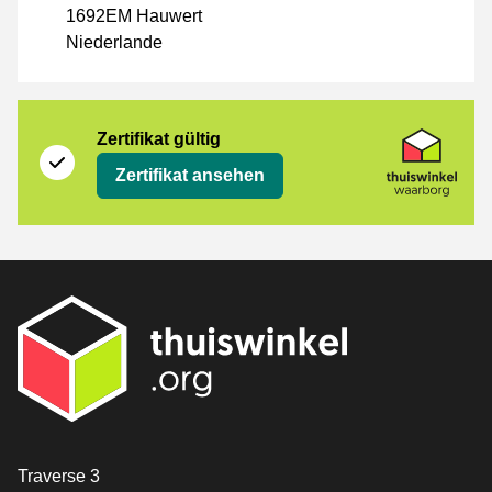
1692EM Hauwert
Niederlande
Zertifikat
Thuiswinkel Waarborg
Zertifikat gültig
Zertifikat ansehen
[_General:Contact]
Traverse 3