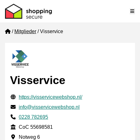
Me
Home
Mitglieder
Visservice
Visservice
Geprüfte Kontaktinformationen
Website URL
https://visservicewebshop.nl/
E-mail
info@visservicewebshop.nl
Phone number
0228 782695
CoC
CoC 55698581
Geschäftsadresse
Notweg 6