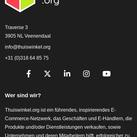
[_General:Contact]
Traverse 3
3905 NL Veenendaal
info@thuiswinkel.org
+31 (0)318 64 85 75
[_General:SocialMediaTitle]
Facebook
X
LinkedIn
Instagram
YouTube
Wer sind wir?
Thuiswinkel.org ist ein führendes, inspirierendes E-
Commerce-Netzwerk, das Geschäften und E-Händlern, die
Produkte und/oder Dienstleistungen verkaufen, sowie
Unternehmen und deren Mitarbeitern hilft, erfolgreicher zu