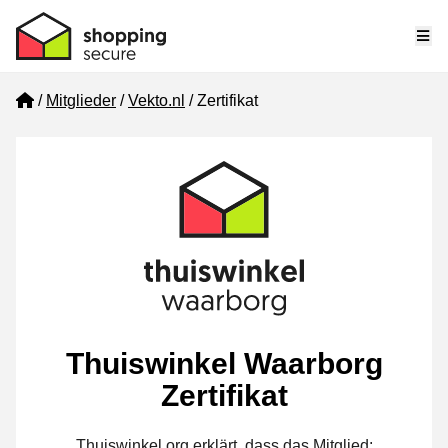
Me
Home
Mitglieder
Vekto.nl
Zertifikat
Thuiswinkel Waarborg
Zertifikat
Thuiswinkel.org erklärt, dass das Mitglied: