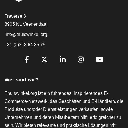
[_General:Contact]
Traverse 3
3905 NL Veenendaal
info@thuiswinkel.org
+31 (0)318 64 85 75
[_General:SocialMediaTitle]
Facebook
X
LinkedIn
Instagram
YouTube
Wer sind wir?
Thuiswinkel.org ist ein führendes, inspirierendes E-
Commerce-Netzwerk, das Geschäften und E-Händlern, die
Produkte und/oder Dienstleistungen verkaufen, sowie
Unternehmen und deren Mitarbeitern hilft, erfolgreicher zu
sein. Wir bieten relevante und praktische Lösungen mit