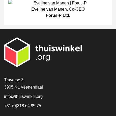
Eveline van Manen
,
Co-CEO
Forus-P Ltd.
[_General:Contact]
Traverse 3
3905 NL Veenendaal
info@thuiswinkel.org
+31 (0)318 64 85 75