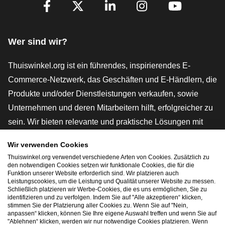
[_General:SocialMediaTitle]
Facebook
X
LinkedIn
Instagram
YouTube
Wer sind wir?
Thuiswinkel.org ist ein führendes, inspirierendes E-
Commerce-Netzwerk, das Geschäften und E-Händlern, die
Produkte und/oder Dienstleistungen verkaufen, sowie
Unternehmen und deren Mitarbeitern hilft, erfolgreicher zu
sein. Wir bieten relevante und praktische Lösungen mit
verschiedenen Gütesiegeln, Thuiswinkel-Rezensionen,
Wir verwenden Cookies
rechtlichen Instrumenten und Beratung,
Thuiswinkel.org verwendet verschiedene Arten von Cookies. Zusätzlich zu
Interessenvertretung, Marktforschung und verfügen über
den notwendigen Cookies setzen wir funktionale Cookies, die für die
Funktion unserer Website erforderlich sind. Wir platzieren auch
eine eigene Bildungsplattform, die Thuiswinkel e-
Leistungscookies, um die Leistung und Qualität unserer Website zu messen.
Schließlich platzieren wir Werbe-Cookies, die es uns ermöglichen, Sie zu
Academy.
identifizieren und zu verfolgen. Indem Sie auf "Alle akzeptieren“ klicken,
stimmen Sie der Platzierung aller Cookies zu. Wenn Sie auf "Nein,
anpassen“ klicken, können Sie Ihre eigene Auswahl treffen und wenn Sie auf
"Ablehnen“ klicken, werden wir nur notwendige Cookies platzieren. Wenn
Schnelles Navigieren