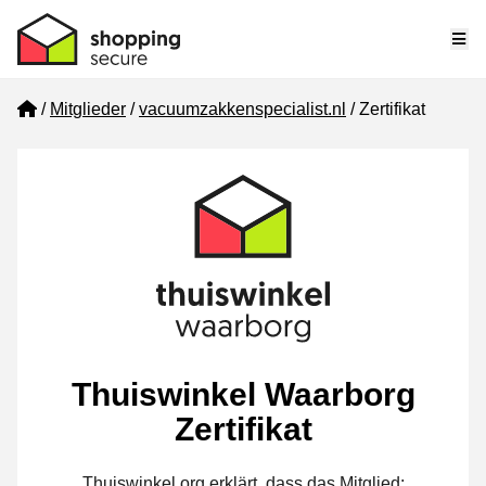
Me
Home
Mitglieder
vacuumzakkenspecialist.nl
Zertifikat
Thuiswinkel Waarborg
Zertifikat
Thuiswinkel.org erklärt, dass das Mitglied: