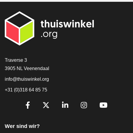
[_General:Contact]
Traverse 3
3905 NL Veenendaal
info@thuiswinkel.org
+31 (0)318 64 85 75
[_General:SocialMediaTitle]
Facebook
X
LinkedIn
Instagram
YouTube
Wer sind wir?