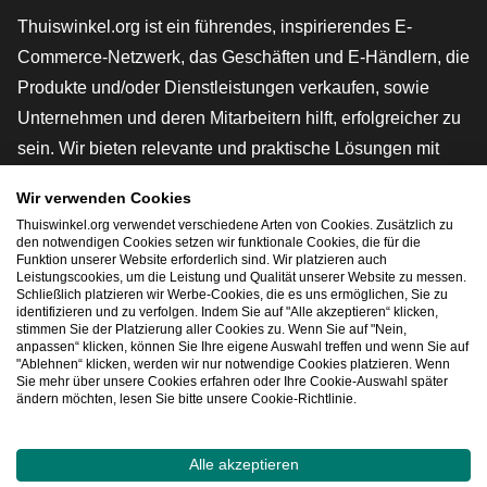
Thuiswinkel.org ist ein führendes, inspirierendes E-
Commerce-Netzwerk, das Geschäften und E-Händlern, die
Produkte und/oder Dienstleistungen verkaufen, sowie
Unternehmen und deren Mitarbeitern hilft, erfolgreicher zu
sein. Wir bieten relevante und praktische Lösungen mit
verschiedenen Gütesiegeln, Thuiswinkel-Rezensionen,
Wir verwenden Cookies
rechtlichen Instrumenten und Beratung,
Thuiswinkel.org verwendet verschiedene Arten von Cookies. Zusätzlich zu
Interessenvertretung, Marktforschung und verfügen über
den notwendigen Cookies setzen wir funktionale Cookies, die für die
Funktion unserer Website erforderlich sind. Wir platzieren auch
eine eigene Bildungsplattform, die Thuiswinkel e-
Leistungscookies, um die Leistung und Qualität unserer Website zu messen.
Schließlich platzieren wir Werbe-Cookies, die es uns ermöglichen, Sie zu
Academy.
identifizieren und zu verfolgen. Indem Sie auf "Alle akzeptieren“ klicken,
stimmen Sie der Platzierung aller Cookies zu. Wenn Sie auf "Nein,
anpassen“ klicken, können Sie Ihre eigene Auswahl treffen und wenn Sie auf
"Ablehnen“ klicken, werden wir nur notwendige Cookies platzieren. Wenn
Schnelles Navigieren
Sie mehr über unsere Cookies erfahren oder Ihre Cookie-Auswahl später
ändern möchten, lesen Sie bitte unsere Cookie-Richtlinie.
[_G
Alle akzeptieren