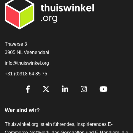
[_General:Contact]
Traverse 3
3905 NL Veenendaal
info@thuiswinkel.org
+31 (0)318 64 85 75
[_General:SocialMediaTitle]
Facebook
X
LinkedIn
Instagram
YouTube
Wer sind wir?
Thuiswinkel.org ist ein führendes, inspirierendes E-
Commerce-Netzwerk, das Geschäften und E-Händlern, die