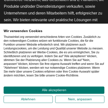
Produkte und/oder Dienstleistungen verkaufen, sowie
Unternehmen und deren Mitarbeitern hilft, erfolgreicher zu
sein. Wir bieten relevante und praktische Lösungen mit
verschiedenen Gütesiegeln, Thuiswinkel-Rezensionen,
Wir verwenden Cookies
rechtlichen Instrumenten und Beratung,
Thuiswinkel.org verwendet verschiedene Arten von Cookies. Zusätzlich zu
Interessenvertretung, Marktforschung und verfügen über
den notwendigen Cookies setzen wir funktionale Cookies, die für die
Funktion unserer Website erforderlich sind. Wir platzieren auch
eine eigene Bildungsplattform, die Thuiswinkel e-
Leistungscookies, um die Leistung und Qualität unserer Website zu messen.
Schließlich platzieren wir Werbe-Cookies, die es uns ermöglichen, Sie zu
Academy.
identifizieren und zu verfolgen. Indem Sie auf "Alle akzeptieren“ klicken,
stimmen Sie der Platzierung aller Cookies zu. Wenn Sie auf "Nein,
anpassen“ klicken, können Sie Ihre eigene Auswahl treffen und wenn Sie auf
"Ablehnen“ klicken, werden wir nur notwendige Cookies platzieren. Wenn
Schnelles Navigieren
Sie mehr über unsere Cookies erfahren oder Ihre Cookie-Auswahl später
ändern möchten, lesen Sie bitte unsere Cookie-Richtlinie.
[_G
Alle akzeptieren
2026
©
Thuiswinkel.org
Ablehnen
Nein, anpassen
Datenschutzerklärung
Cookie-Erklärung