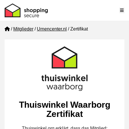
Me
Home
Mitglieder
Urnencenter.nl
Zertifikat
Thuiswinkel Waarborg
Zertifikat
Thuiswinkel.org erklärt, dass das Mitglied: