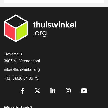
[_General:Contact]
Traverse 3
3905 NL Veenendaal
info@thuiswinkel.org
+31 (0)318 64 85 75
[_General:SocialMediaTitle]
Facebook
X
LinkedIn
Instagram
YouTube
Wer sind wir?