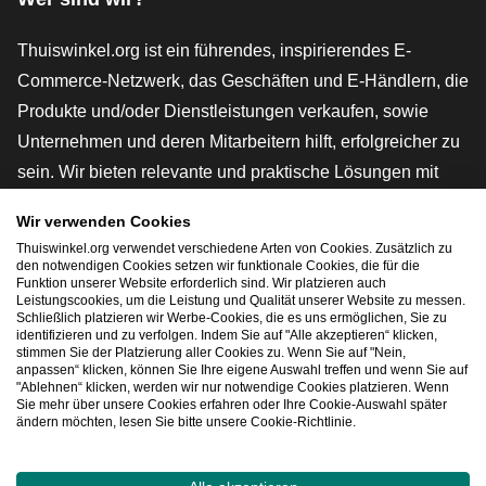
Thuiswinkel.org ist ein führendes, inspirierendes E-
Commerce-Netzwerk, das Geschäften und E-Händlern, die
Produkte und/oder Dienstleistungen verkaufen, sowie
Unternehmen und deren Mitarbeitern hilft, erfolgreicher zu
sein. Wir bieten relevante und praktische Lösungen mit
verschiedenen Gütesiegeln, Thuiswinkel-Rezensionen,
Wir verwenden Cookies
rechtlichen Instrumenten und Beratung,
Thuiswinkel.org verwendet verschiedene Arten von Cookies. Zusätzlich zu
Interessenvertretung, Marktforschung und verfügen über
den notwendigen Cookies setzen wir funktionale Cookies, die für die
Funktion unserer Website erforderlich sind. Wir platzieren auch
eine eigene Bildungsplattform, die Thuiswinkel e-
Leistungscookies, um die Leistung und Qualität unserer Website zu messen.
Schließlich platzieren wir Werbe-Cookies, die es uns ermöglichen, Sie zu
Academy.
identifizieren und zu verfolgen. Indem Sie auf "Alle akzeptieren“ klicken,
stimmen Sie der Platzierung aller Cookies zu. Wenn Sie auf "Nein,
anpassen“ klicken, können Sie Ihre eigene Auswahl treffen und wenn Sie auf
"Ablehnen“ klicken, werden wir nur notwendige Cookies platzieren. Wenn
Schnelles Navigieren
Sie mehr über unsere Cookies erfahren oder Ihre Cookie-Auswahl später
ändern möchten, lesen Sie bitte unsere Cookie-Richtlinie.
[_G