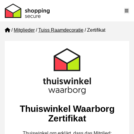
Me
Home
Mitglieder
Tuiss Raamdecoratie
Zertifikat
Thuiswinkel Waarborg
Zertifikat
Thuiswinkel.org erklärt, dass das Mitglied: