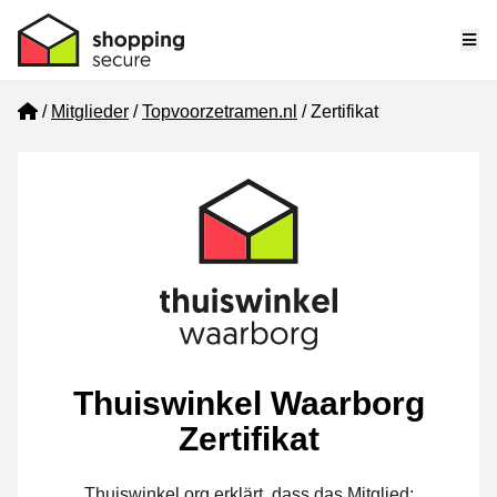
Me
Home
Mitglieder
Topvoorzetramen.nl
Zertifikat
Thuiswinkel Waarborg
Zertifikat
Thuiswinkel.org erklärt, dass das Mitglied: