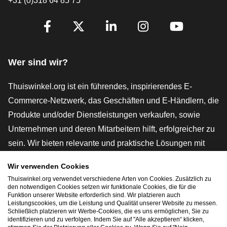
+31 (0)318 64 85 75
[_General:SocialMediaTitle]
Facebook
X
LinkedIn
Instagram
YouTube
Wer sind wir?
Thuiswinkel.org ist ein führendes, inspirierendes E-
Commerce-Netzwerk, das Geschäften und E-Händlern, die
Produkte und/oder Dienstleistungen verkaufen, sowie
Unternehmen und deren Mitarbeitern hilft, erfolgreicher zu
sein. Wir bieten relevante und praktische Lösungen mit
verschiedenen Gütesiegeln, Thuiswinkel-Rezensionen,
Wir verwenden Cookies
rechtlichen Instrumenten und Beratung,
Thuiswinkel.org verwendet verschiedene Arten von Cookies. Zusätzlich zu
Interessenvertretung, Marktforschung und verfügen über
den notwendigen Cookies setzen wir funktionale Cookies, die für die
Funktion unserer Website erforderlich sind. Wir platzieren auch
eine eigene Bildungsplattform, die Thuiswinkel e-
Leistungscookies, um die Leistung und Qualität unserer Website zu messen.
Schließlich platzieren wir Werbe-Cookies, die es uns ermöglichen, Sie zu
Academy.
identifizieren und zu verfolgen. Indem Sie auf "Alle akzeptieren“ klicken,