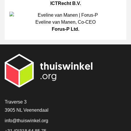
ICTRecht B.V.
Eveline van Manen
,
Co-CEO
Forus-P Ltd.
[_General:Contact]
Traverse 3
3905 NL Veenendaal
info@thuiswinkel.org