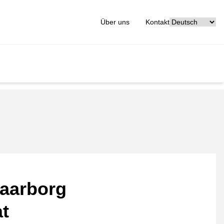
[_General:Langu
Über uns
Kontakt
aarborg
at