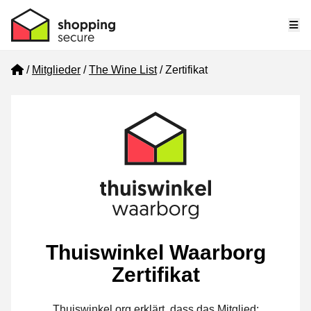
Me
Home
Mitglieder
The Wine List
Zertifikat
Thuiswinkel Waarborg
Zertifikat
Thuiswinkel.org erklärt, dass das Mitglied: