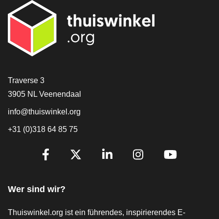
[_General:Contact]
Traverse 3
3905 NL Veenendaal
info@thuiswinkel.org
+31 (0)318 64 85 75
[_General:SocialMediaTitle]
Facebook
X
LinkedIn
Instagram
YouTube
Wer sind wir?
Thuiswinkel.org ist ein führendes, inspirierendes E-