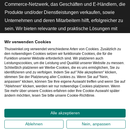
Commerce-Netzwerk, das Geschäften und E-Händlern, die
Produkte und/oder Dienstleistungen verkaufen, sowie
Unternehmen und deren Mitarbeitern hilft, erfolgreicher zu
sein. Wir bieten relevante und praktische Lösungen mit
verschiedenen Gütesiegeln, Thuiswinkel-Rezensionen,
Wir verwenden Cookies
rechtlichen Instrumenten und Beratung,
Thuiswinkel.org verwendet verschiedene Arten von Cookies. Zusätzlich zu
Interessenvertretung, Marktforschung und verfügen über
den notwendigen Cookies setzen wir funktionale Cookies, die für die
Funktion unserer Website erforderlich sind. Wir platzieren auch
eine eigene Bildungsplattform, die Thuiswinkel e-
Leistungscookies, um die Leistung und Qualität unserer Website zu messen.
Schließlich platzieren wir Werbe-Cookies, die es uns ermöglichen, Sie zu
Academy.
identifizieren und zu verfolgen. Indem Sie auf "Alle akzeptieren“ klicken,
stimmen Sie der Platzierung aller Cookies zu. Wenn Sie auf "Nein,
anpassen“ klicken, können Sie Ihre eigene Auswahl treffen und wenn Sie auf
"Ablehnen“ klicken, werden wir nur notwendige Cookies platzieren. Wenn
Schnelles Navigieren
Sie mehr über unsere Cookies erfahren oder Ihre Cookie-Auswahl später
ändern möchten, lesen Sie bitte unsere Cookie-Richtlinie.
[_G
Alle akzeptieren
2026
©
Thuiswinkel.org
Ablehnen
Nein, anpassen
Datenschutzerklärung
Cookie-Erklärung