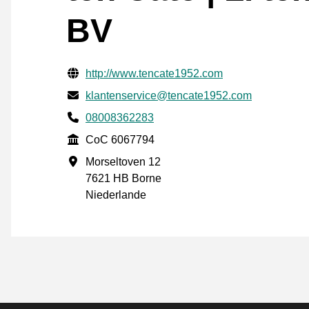
BV
Geprüfte Kontaktinformationen
Website URL
http://www.tencate1952.com
E-mail
klantenservice@tencate1952.com
Phone number
08008362283
CoC
CoC 6067794
Geschäftsadresse
Morseltoven 12
7621 HB Borne
Niederlande