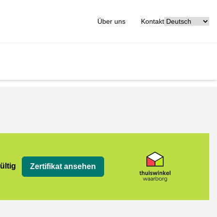
[_General:Langu
Über uns
Kontakt
org
ültig
Zertifikat ansehen