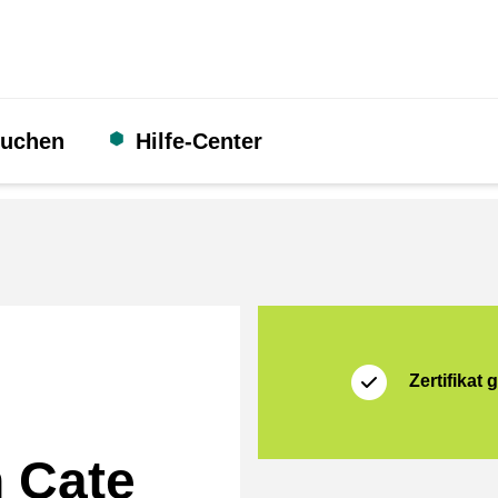
suchen
Hilfe-Center
Zertifikat
Thuiswinkel Waarb
Zertifikat g
n Cate