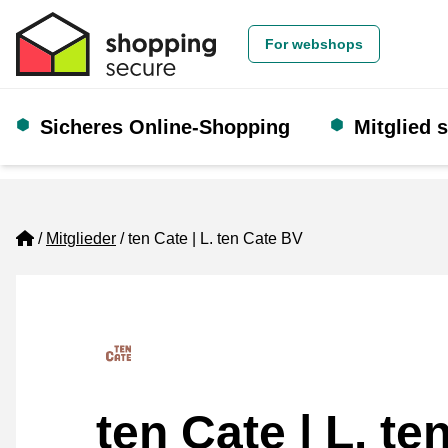
For webshops
Sicheres Online-Shopping
Mitglied 
Home
Mitglieder
ten Cate | L. ten Cate BV
ten Cate | L. te