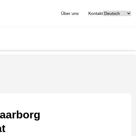
[_General:Langu
Über uns
Kontakt
aarborg
at