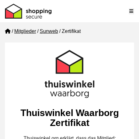
Me
Home
Mitglieder
Sunweb
Zertifikat
Thuiswinkel Waarborg
Zertifikat
Thuiswinkel.org erklärt, dass das Mitglied: