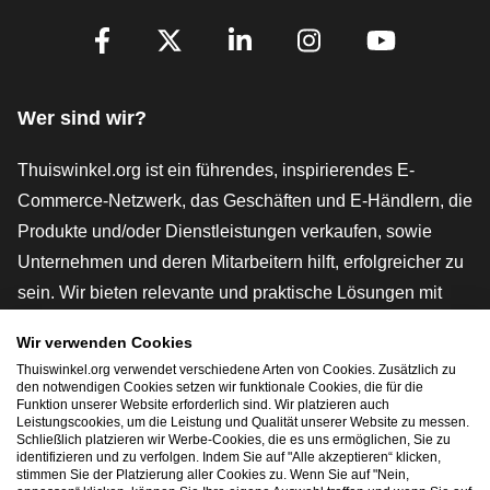
[_General:SocialMediaTitle]
Facebook
X
LinkedIn
Instagram
YouTube
Wer sind wir?
Thuiswinkel.org ist ein führendes, inspirierendes E-
Commerce-Netzwerk, das Geschäften und E-Händlern, die
Produkte und/oder Dienstleistungen verkaufen, sowie
Unternehmen und deren Mitarbeitern hilft, erfolgreicher zu
sein. Wir bieten relevante und praktische Lösungen mit
verschiedenen Gütesiegeln, Thuiswinkel-Rezensionen,
Wir verwenden Cookies
rechtlichen Instrumenten und Beratung,
Thuiswinkel.org verwendet verschiedene Arten von Cookies. Zusätzlich zu
Interessenvertretung, Marktforschung und verfügen über
den notwendigen Cookies setzen wir funktionale Cookies, die für die
Funktion unserer Website erforderlich sind. Wir platzieren auch
eine eigene Bildungsplattform, die Thuiswinkel e-
Leistungscookies, um die Leistung und Qualität unserer Website zu messen.
Schließlich platzieren wir Werbe-Cookies, die es uns ermöglichen, Sie zu
Academy.
identifizieren und zu verfolgen. Indem Sie auf "Alle akzeptieren“ klicken,
stimmen Sie der Platzierung aller Cookies zu. Wenn Sie auf "Nein,