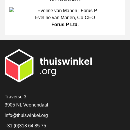
Eveline van Manen
,
Co-CEO
Forus-P Ltd.
[_General:Contact]
Traverse 3
3905 NL Veenendaal
info@thuiswinkel.org
+31 (0)318 64 85 75