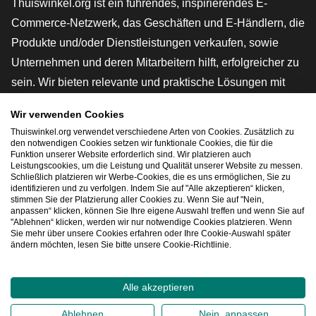
Thuiswinkel.org ist ein führendes, inspirierendes E-
Commerce-Netzwerk, das Geschäften und E-Händlern, die
Produkte und/oder Dienstleistungen verkaufen, sowie
Unternehmen und deren Mitarbeitern hilft, erfolgreicher zu
sein. Wir bieten relevante und praktische Lösungen mit
verschiedenen Gütesiegeln, Thuiswinkel-Rezensionen,
Wir verwenden Cookies
rechtlichen Instrumenten und Beratung,
Thuiswinkel.org verwendet verschiedene Arten von Cookies. Zusätzlich zu
Interessenvertretung, Marktforschung und verfügen über
den notwendigen Cookies setzen wir funktionale Cookies, die für die
Funktion unserer Website erforderlich sind. Wir platzieren auch
eine eigene Bildungsplattform, die Thuiswinkel e-
Leistungscookies, um die Leistung und Qualität unserer Website zu messen.
Schließlich platzieren wir Werbe-Cookies, die es uns ermöglichen, Sie zu
Academy.
identifizieren und zu verfolgen. Indem Sie auf "Alle akzeptieren“ klicken,
stimmen Sie der Platzierung aller Cookies zu. Wenn Sie auf "Nein,
anpassen“ klicken, können Sie Ihre eigene Auswahl treffen und wenn Sie auf
"Ablehnen“ klicken, werden wir nur notwendige Cookies platzieren. Wenn
Schnelles Navigieren
Sie mehr über unsere Cookies erfahren oder Ihre Cookie-Auswahl später
ändern möchten, lesen Sie bitte unsere Cookie-Richtlinie.
[_G
Alle akzeptieren
2026
©
Thuiswinkel.org
Ablehnen
Nein, anpassen