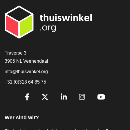
[_General:Contact]
Traverse 3
3905 NL Veenendaal
info@thuiswinkel.org
+31 (0)318 64 85 75
[_General:SocialMediaTitle]
Facebook
X
LinkedIn
Instagram
YouTube
Wer sind wir?