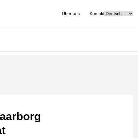
[_General:Langu
Über uns
Kontakt
aarborg
at