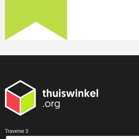
[_General:Contact]
Traverse 3