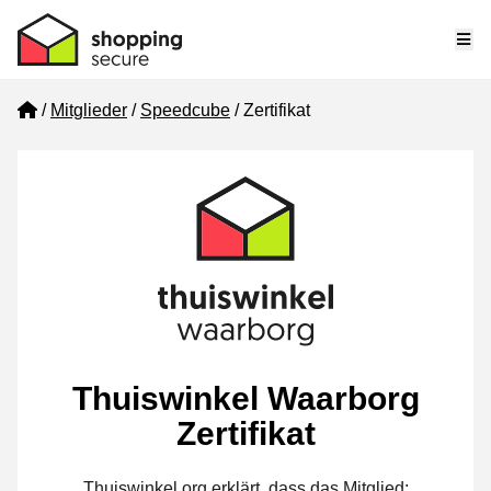
Me
Home
Mitglieder
Speedcube
Zertifikat
Thuiswinkel Waarborg
Zertifikat
Thuiswinkel.org erklärt, dass das Mitglied: