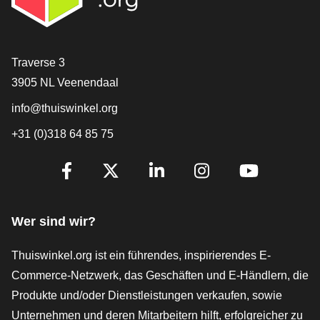
[_General:Contact]
Traverse 3
3905 NL Veenendaal
info@thuiswinkel.org
+31 (0)318 64 85 75
[_General:SocialMediaTitle]
Facebook
X
LinkedIn
Instagram
YouTube
Wer sind wir?
Thuiswinkel.org ist ein führendes, inspirierendes E-
Commerce-Netzwerk, das Geschäften und E-Händlern, die
Produkte und/oder Dienstleistungen verkaufen, sowie
Unternehmen und deren Mitarbeitern hilft, erfolgreicher zu