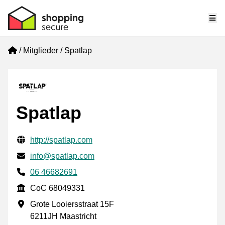
Me
Home
Mitglieder
Spatlap
Spatlap
Geprüfte Kontaktinformationen
Website URL
http://spatlap.com
E-mail
info@spatlap.com
Phone number
06 46682691
CoC
CoC 68049331
Geschäftsadresse
Grote Looiersstraat 15F
6211JH Maastricht