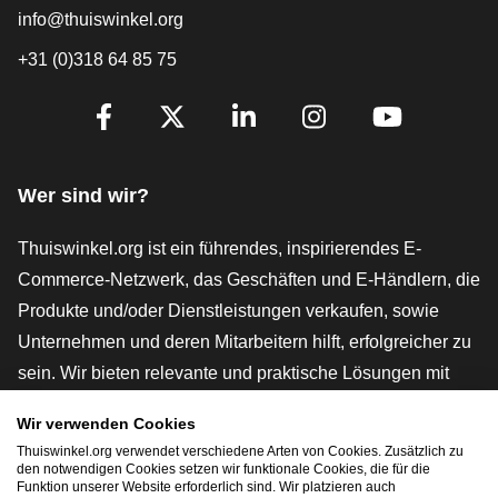
info@thuiswinkel.org
+31 (0)318 64 85 75
[_General:SocialMediaTitle]
Facebook
X
LinkedIn
Instagram
YouTube
Wer sind wir?
Thuiswinkel.org ist ein führendes, inspirierendes E-
Commerce-Netzwerk, das Geschäften und E-Händlern, die
Produkte und/oder Dienstleistungen verkaufen, sowie
Unternehmen und deren Mitarbeitern hilft, erfolgreicher zu
sein. Wir bieten relevante und praktische Lösungen mit
verschiedenen Gütesiegeln, Thuiswinkel-Rezensionen,
Wir verwenden Cookies
rechtlichen Instrumenten und Beratung,
Thuiswinkel.org verwendet verschiedene Arten von Cookies. Zusätzlich zu
Interessenvertretung, Marktforschung und verfügen über
den notwendigen Cookies setzen wir funktionale Cookies, die für die
Funktion unserer Website erforderlich sind. Wir platzieren auch
eine eigene Bildungsplattform, die Thuiswinkel e-