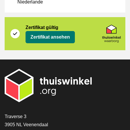
Niederlande
Zertifikat
Thuiswinkel Waarborg
Zertifikat gültig
Zertifikat ansehen
[_General:Contact]
Traverse 3
3905 NL Veenendaal