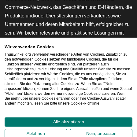
Commerce-Netzwerk, das Geschäften und E-Händlern, die
Produkte und/oder Dienstleistungen verkaufen, sowie
Unternehmen und deren Mitarbeitern hilft, erfolgreicher zu
sein. Wir bieten relevante und praktische Lösungen mit
verschiedenen Gütesiegeln, Thuiswinkel-Rezensionen,
Wir verwenden Cookies
rechtlichen Instrumenten und Beratung,
Thuiswinkel.org verwendet verschiedene Arten von Cookies. Zusätzlich zu
Interessenvertretung, Marktforschung und verfügen über
den notwendigen Cookies setzen wir funktionale Cookies, die für die
Funktion unserer Website erforderlich sind. Wir platzieren auch
eine eigene Bildungsplattform, die Thuiswinkel e-
Leistungscookies, um die Leistung und Qualität unserer Website zu messen.
Schließlich platzieren wir Werbe-Cookies, die es uns ermöglichen, Sie zu
Academy.
identifizieren und zu verfolgen. Indem Sie auf "Alle akzeptieren“ klicken,
stimmen Sie der Platzierung aller Cookies zu. Wenn Sie auf "Nein,
anpassen“ klicken, können Sie Ihre eigene Auswahl treffen und wenn Sie auf
"Ablehnen“ klicken, werden wir nur notwendige Cookies platzieren. Wenn
Schnelles Navigieren
Sie mehr über unsere Cookies erfahren oder Ihre Cookie-Auswahl später
ändern möchten, lesen Sie bitte unsere Cookie-Richtlinie.
[_G
Alle akzeptieren
2026
©
Thuiswinkel.org
Ablehnen
Nein, anpassen