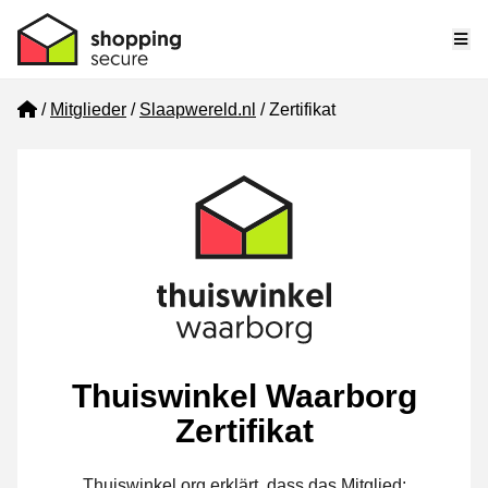
Me
Home
Mitglieder
Slaapwereld.nl
Zertifikat
Thuiswinkel Waarborg
Zertifikat
Thuiswinkel.org erklärt, dass das Mitglied: