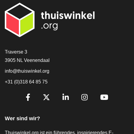
[_General:Contact]
Traverse 3
3905 NL Veenendaal
info@thuiswinkel.org
+31 (0)318 64 85 75
[_General:SocialMediaTitle]
Facebook
X
LinkedIn
Instagram
YouTube
Wer sind wir?
Thuiswinkel.org ist ein führendes, inspirierendes E-