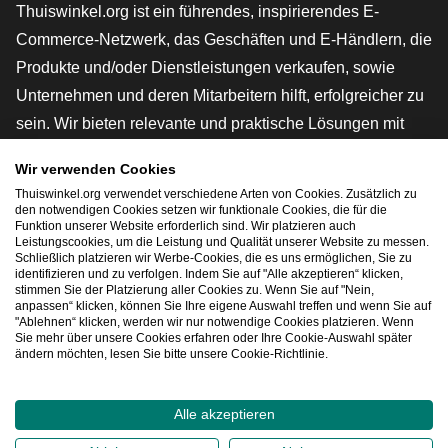
Thuiswinkel.org ist ein führendes, inspirierendes E-
Commerce-Netzwerk, das Geschäften und E-Händlern, die
Produkte und/oder Dienstleistungen verkaufen, sowie
Unternehmen und deren Mitarbeitern hilft, erfolgreicher zu
sein. Wir bieten relevante und praktische Lösungen mit
verschiedenen Gütesiegeln, Thuiswinkel-Rezensionen,
Wir verwenden Cookies
rechtlichen Instrumenten und Beratung,
Thuiswinkel.org verwendet verschiedene Arten von Cookies. Zusätzlich zu
Interessenvertretung, Marktforschung und verfügen über
den notwendigen Cookies setzen wir funktionale Cookies, die für die
Funktion unserer Website erforderlich sind. Wir platzieren auch
eine eigene Bildungsplattform, die Thuiswinkel e-
Leistungscookies, um die Leistung und Qualität unserer Website zu messen.
Schließlich platzieren wir Werbe-Cookies, die es uns ermöglichen, Sie zu
Academy.
identifizieren und zu verfolgen. Indem Sie auf "Alle akzeptieren“ klicken,
stimmen Sie der Platzierung aller Cookies zu. Wenn Sie auf "Nein,
anpassen“ klicken, können Sie Ihre eigene Auswahl treffen und wenn Sie auf
"Ablehnen“ klicken, werden wir nur notwendige Cookies platzieren. Wenn
Schnelles Navigieren
Sie mehr über unsere Cookies erfahren oder Ihre Cookie-Auswahl später
ändern möchten, lesen Sie bitte unsere Cookie-Richtlinie.
[_G
Alle akzeptieren
2026
©
Thuiswinkel.org