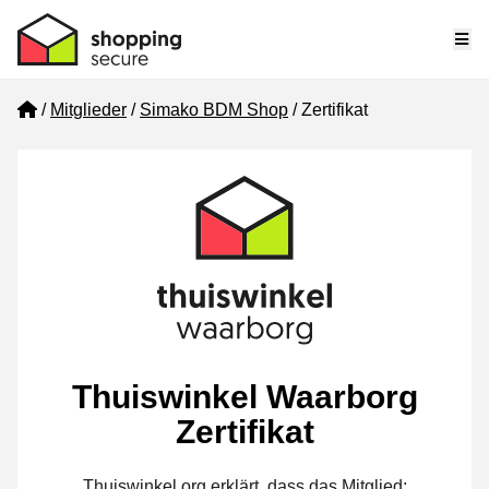
Me
Home
Mitglieder
Simako BDM Shop
Zertifikat
Thuiswinkel Waarborg
Zertifikat
Thuiswinkel.org erklärt, dass das Mitglied: