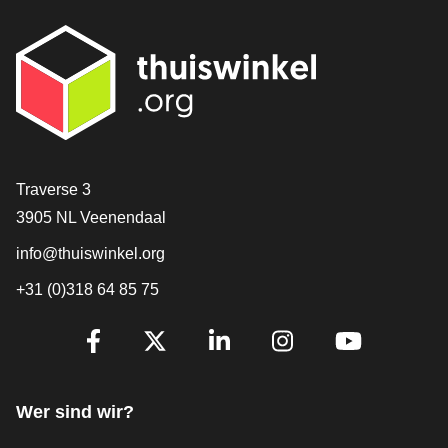
[_General:Contact]
Traverse 3
3905 NL Veenendaal
info@thuiswinkel.org
+31 (0)318 64 85 75
[_General:SocialMediaTitle]
Facebook
X
LinkedIn
Instagram
YouTube
Wer sind wir?