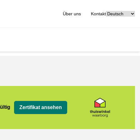
[_General:Langu
Über uns
Kontakt
org
ültig
Zertifikat ansehen