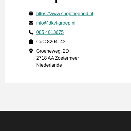
Geprüfte Kontaktinformationen
Website URL
https://www.shopthegood.nl
E-mail
info@dkvl-groep.nl
Phone number
085 4013675
CoC
CoC 82041431
Geschäftsadresse
Groeneweg, 2D
2718 AA Zoetermeer
Niederlande