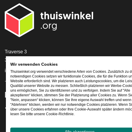
[_General:Contact]
Traverse 3
3905 NL Veenendaal
Wir verwenden Cookies
info@thuiswinkel.org
Thuiswinkel.org verwendet verschiedene Arten von Cookies. Zusätzlich zu 
notwendigen Cookies setzen wir funktionale Cookies, die für die Funktion u
+31 (0)318 64 85 75
Website erforderlich sind. Wir platzieren auch Leistungscookies, um die Lei
Qualität unserer Website zu messen. Schließlich platzieren wir Werbe-Cooki
uns ermöglichen, Sie zu identifizieren und zu verfolgen. Indem Sie auf "Alle
[_General:SocialMediaTitle]
akzeptieren“ klicken, stimmen Sie der Platzierung aller Cookies zu. Wenn Si
"Nein, anpassen“ klicken, können Sie Ihre eigene Auswahl treffen und wenn 
"Ablehnen“ klicken, werden wir nur notwendige Cookies platzieren. Wenn S
über unsere Cookies erfahren oder Ihre Cookie-Auswahl später ändern möc
Facebook
X
LinkedIn
Instagram
YouTube
lesen Sie bitte unsere Cookie-Richtlinie.
Alle akzeptieren