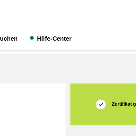
suchen
Hilfe-Center
Zertifikat
Thuiswinkel Waarb
Zertifikat g
d