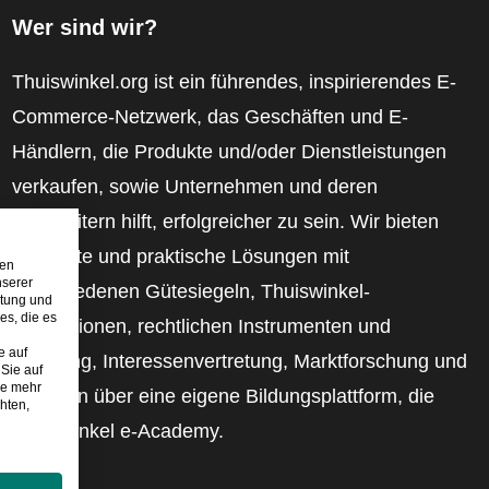
Wer sind wir?
Thuiswinkel.org ist ein führendes, inspirierendes E-
Commerce-Netzwerk, das Geschäften und E-
Händlern, die Produkte und/oder Dienstleistungen
verkaufen, sowie Unternehmen und deren
Mitarbeitern hilft, erfolgreicher zu sein. Wir bieten
relevante und praktische Lösungen mit
den
nserer
verschiedenen Gütesiegeln, Thuiswinkel-
stung und
es, die es
Rezensionen, rechtlichen Instrumenten und
e auf
Beratung, Interessenvertretung, Marktforschung und
Sie auf
ie mehr
verfügen über eine eigene Bildungsplattform, die
hten,
Thuiswinkel e-Academy.