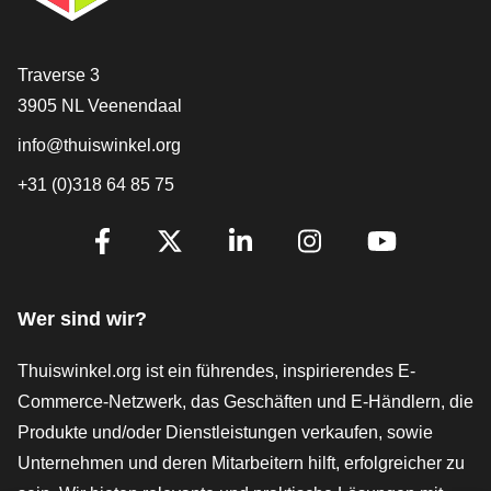
[_General:Contact]
Traverse 3
3905 NL Veenendaal
info@thuiswinkel.org
+31 (0)318 64 85 75
[_General:SocialMediaTitle]
Facebook
X
LinkedIn
Instagram
YouTube
Wer sind wir?
Thuiswinkel.org ist ein führendes, inspirierendes E-
Commerce-Netzwerk, das Geschäften und E-Händlern, die
Produkte und/oder Dienstleistungen verkaufen, sowie
Unternehmen und deren Mitarbeitern hilft, erfolgreicher zu