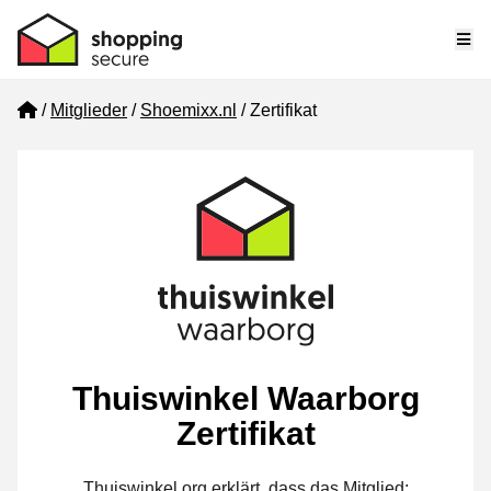
Me
Home
Mitglieder
Shoemixx.nl
Zertifikat
Thuiswinkel Waarborg
Zertifikat
Thuiswinkel.org erklärt, dass das Mitglied: