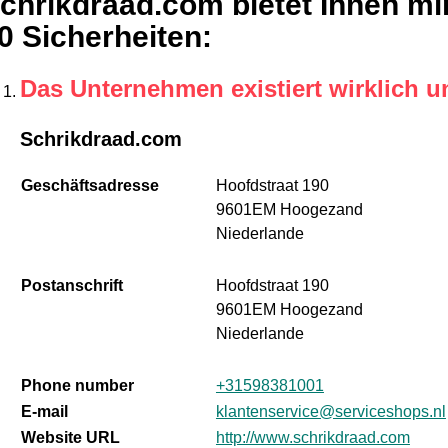
chrikdraad.com bietet Ihnen mi
0 Sicherheiten
:
Das Unternehmen existiert wirklich u
Schrikdraad.com
Geschäftsadresse
Hoofdstraat 190
9601EM Hoogezand
Niederlande
Postanschrift
Hoofdstraat 190
9601EM Hoogezand
Niederlande
Phone number
+31598381001
E-mail
klantenservice@serviceshops.nl
Website URL
http://www.schrikdraad.com