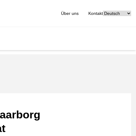
[_General:Langu
Über uns
Kontakt
aarborg
at