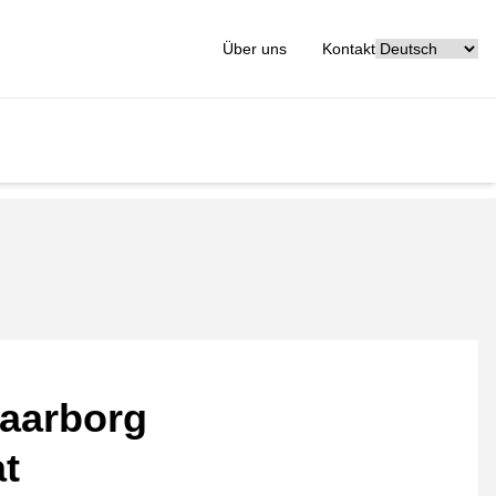
[_General:Langu
Über uns
Kontakt
aarborg
at