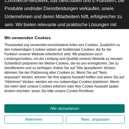
Commerce-Netzwerk, das Geschäften und E-Händlern, die
Produkte und/oder Dienstleistungen verkaufen, sowie
Unternehmen und deren Mitarbeitern hilft, erfolgreicher zu
sein. Wir bieten relevante und praktische Lösungen mit
verschiedenen Gütesiegeln, Thuiswinkel-Rezensionen,
Wir verwenden Cookies
rechtlichen Instrumenten und Beratung,
Thuiswinkel.org verwendet verschiedene Arten von Cookies. Zusätzlich zu
Interessenvertretung, Marktforschung und verfügen über
den notwendigen Cookies setzen wir funktionale Cookies, die für die
Funktion unserer Website erforderlich sind. Wir platzieren auch
eine eigene Bildungsplattform, die Thuiswinkel e-
Leistungscookies, um die Leistung und Qualität unserer Website zu messen.
Schließlich platzieren wir Werbe-Cookies, die es uns ermöglichen, Sie zu
Academy.
identifizieren und zu verfolgen. Indem Sie auf "Alle akzeptieren“ klicken,
stimmen Sie der Platzierung aller Cookies zu. Wenn Sie auf "Nein,
anpassen“ klicken, können Sie Ihre eigene Auswahl treffen und wenn Sie auf
"Ablehnen“ klicken, werden wir nur notwendige Cookies platzieren. Wenn
Schnelles Navigieren
Sie mehr über unsere Cookies erfahren oder Ihre Cookie-Auswahl später
ändern möchten, lesen Sie bitte unsere Cookie-Richtlinie.
[_G
Alle akzeptieren
2026
©
Thuiswinkel.org
Ablehnen
Nein, anpassen
Datenschutzerklärung
Cookie-Erklärung