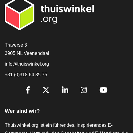
[_General:Contact]
Traverse 3
3905 NL Veenendaal
info@thuiswinkel.org
+31 (0)318 64 85 75
[_General:SocialMediaTitle]
Facebook
X
LinkedIn
Instagram
YouTube
Wer sind wir?
Thuiswinkel.org ist ein führendes, inspirierendes E-