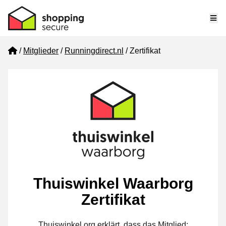
Me
Home
Mitglieder
Runningdirect.nl
Zertifikat
Thuiswinkel Waarborg
Zertifikat
Thuiswinkel.org erklärt, dass das Mitglied: