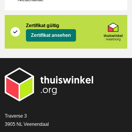
Zertifikat
Thuiswinkel Waarborg
Zertifikat gültig
Zertifikat ansehen
[_General:Contact]
Traverse 3
3905 NL Veenendaal