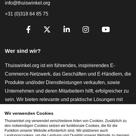
info@thuiswinkel.org
+31 (0)318 64 85 75
[_General:SocialMediaTitle]
Facebook
X
LinkedIn
Instagram
YouTube
Wer sind wir?
Thuiswinkel.org ist ein führendes, inspirierendes E-
Commerce-Netzwerk, das Geschäften und E-Händlern, die
Produkte und/oder Dienstleistungen verkaufen, sowie
Unternehmen und deren Mitarbeitern hilft, erfolgreicher zu
sein. Wir bieten relevante und praktische Lösungen mit
verschiedenen Gütesiegeln, Thuiswinkel-Rezensionen,
Wir verwenden Cookies
rechtlichen Instrumenten und Beratung,
Thuiswinkel.org verwendet verschiedene Arten von Cookies. Zusätzlich zu
Interessenvertretung, Marktforschung und verfügen über
den notwendigen Cookies setzen wir funktionale Cookies, die für die
Funktion unserer Website erforderlich sind. Wir platzieren auch
eine eigene Bildungsplattform, die Thuiswinkel e-
Leistungscookies, um die Leistung und Qualität unserer Website zu messen.