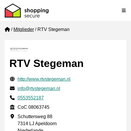
Me
Home
Mitglieder
RTV Stegeman
RTV Stegeman
Geprüfte Kontaktinformationen
Website URL
http://www.rtvstegeman.nl
E-mail
info@rtvstegeman.nl
Phone number
0553552187
CoC
CoC 08063745
Geschäftsadresse
Schuttersweg 88
7314 LJ Apeldoorn
Niederlande