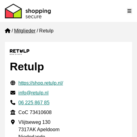
Me
Home
Mitglieder
Retulp
Retulp
Geprüfte Kontaktinformationen
Website URL
https://shop.retulp.nl/
E-mail
info@retulp.nl
Phone number
06 225 867 85
CoC
CoC 73410608
Geschäftsadresse
Vlijtseweg 130
7317AK Apeldoorn
Niederlande