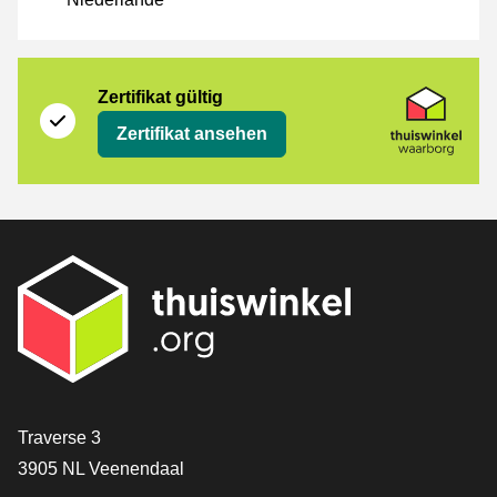
Zertifikat
Thuiswinkel Waarborg
Zertifikat gültig
Zertifikat ansehen
[_General:Contact]
Traverse 3
3905 NL Veenendaal