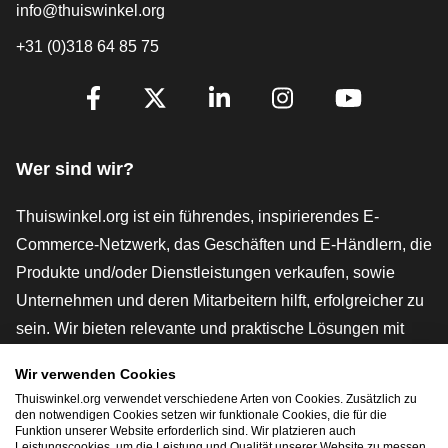
info@thuiswinkel.org
+31 (0)318 64 85 75
[_General:SocialMediaTitle]
Facebook
X
LinkedIn
Instagram
YouTube
Wer sind wir?
Thuiswinkel.org ist ein führendes, inspirierendes E-
Commerce-Netzwerk, das Geschäften und E-Händlern, die
Produkte und/oder Dienstleistungen verkaufen, sowie
Unternehmen und deren Mitarbeitern hilft, erfolgreicher zu
sein. Wir bieten relevante und praktische Lösungen mit
verschiedenen Gütesiegeln, Thuiswinkel-Rezensionen,
Wir verwenden Cookies
rechtlichen Instrumenten und Beratung,
Thuiswinkel.org verwendet verschiedene Arten von Cookies. Zusätzlich zu
Interessenvertretung, Marktforschung und verfügen über
den notwendigen Cookies setzen wir funktionale Cookies, die für die
Funktion unserer Website erforderlich sind. Wir platzieren auch
eine eigene Bildungsplattform, die Thuiswinkel e-
Leistungscookies, um die Leistung und Qualität unserer Website zu messen.