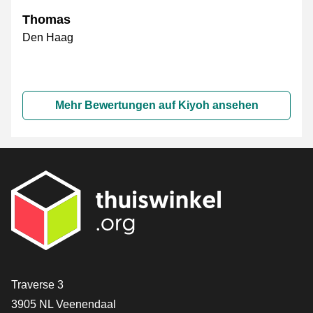
Thomas
Den Haag
Mehr Bewertungen auf Kiyoh ansehen
[_General:Contact]
Traverse 3
3905 NL Veenendaal