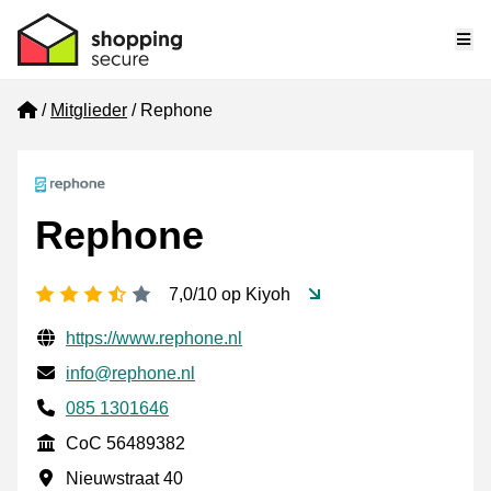
Me
Home
Mitglieder
Rephone
Rephone
[_General:NumberOfStarsPluralFormat]
7,0/10 op Kiyoh
Geprüfte Kontaktinformationen
Website URL
https://www.rephone.nl
E-mail
info@rephone.nl
Phone number
085 1301646
CoC
CoC 56489382
Geschäftsadresse
Nieuwstraat 40