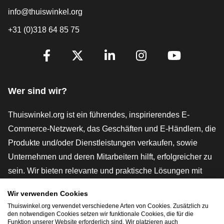
info@thuiswinkel.org
+31 (0)318 64 85 75
[_General:SocialMediaTitle]
Facebook
X
LinkedIn
Instagram
YouTube
Wer sind wir?
Thuiswinkel.org ist ein führendes, inspirierendes E-
Commerce-Netzwerk, das Geschäften und E-Händlern, die
Produkte und/oder Dienstleistungen verkaufen, sowie
Unternehmen und deren Mitarbeitern hilft, erfolgreicher zu
sein. Wir bieten relevante und praktische Lösungen mit
verschiedenen Gütesiegeln, Thuiswinkel-Rezensionen,
Wir verwenden Cookies
rechtlichen Instrumenten und Beratung,
Thuiswinkel.org verwendet verschiedene Arten von Cookies. Zusätzlich zu
Interessenvertretung, Marktforschung und verfügen über
den notwendigen Cookies setzen wir funktionale Cookies, die für die
Funktion unserer Website erforderlich sind. Wir platzieren auch