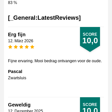
83 %
[_General:LatestReviews]
Erg fijn
SCORE
10,0
12. März 2026
[_General:NumberOfStarsPluralFormat]
Fijne ervaring. Mooi bedrag ontvangen voor de oude.
Pascal
Zwartsluis
Geweldig
SCORE
10,0
12. Dezember 2025