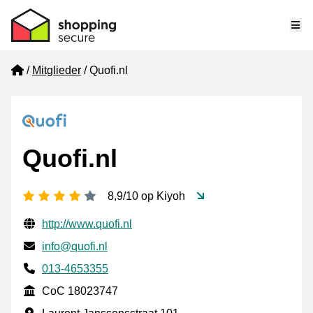
Me
Home
Mitglieder
Quofi.nl
Quofi.nl
[_General:NumberOfStarsPluralFormat]
8,9/10 op Kiyoh
Geprüfte Kontaktinformationen
Website URL
http://www.quofi.nl
E-mail
info@quofi.nl
Phone number
013-4653355
CoC
CoC 18023747
Geschäftsadresse