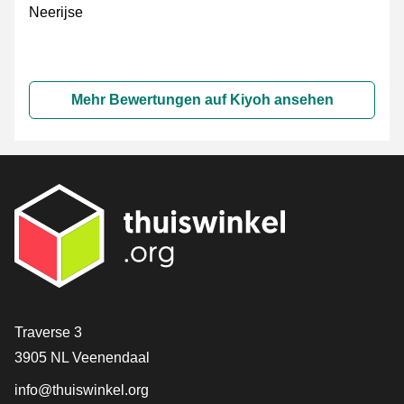
Neerijse
Mehr Bewertungen auf Kiyoh ansehen
[_General:Contact]
Traverse 3
3905 NL Veenendaal
info@thuiswinkel.org