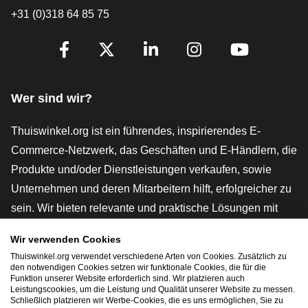
+31 (0)318 64 85 75
[_General:SocialMediaTitle]
Facebook
X
LinkedIn
Instagram
YouTube
Wer sind wir?
Thuiswinkel.org ist ein führendes, inspirierendes E-
Commerce-Netzwerk, das Geschäften und E-Händlern, die
Produkte und/oder Dienstleistungen verkaufen, sowie
Unternehmen und deren Mitarbeitern hilft, erfolgreicher zu
sein. Wir bieten relevante und praktische Lösungen mit
verschiedenen Gütesiegeln, Thuiswinkel-Rezensionen,
Wir verwenden Cookies
rechtlichen Instrumenten und Beratung,
Thuiswinkel.org verwendet verschiedene Arten von Cookies. Zusätzlich zu
Interessenvertretung, Marktforschung und verfügen über
den notwendigen Cookies setzen wir funktionale Cookies, die für die
Funktion unserer Website erforderlich sind. Wir platzieren auch
eine eigene Bildungsplattform, die Thuiswinkel e-
Leistungscookies, um die Leistung und Qualität unserer Website zu messen.
Schließlich platzieren wir Werbe-Cookies, die es uns ermöglichen, Sie zu
Academy.