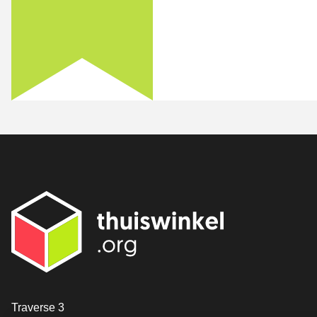
[_General:Contact]
Traverse 3