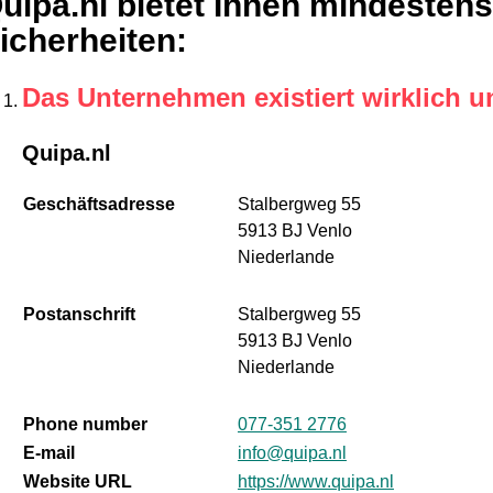
uipa.nl bietet Ihnen mindestens
icherheiten
:
Das Unternehmen existiert wirklich u
Quipa.nl
Geschäftsadresse
Stalbergweg 55
5913 BJ Venlo
Niederlande
Postanschrift
Stalbergweg 55
5913 BJ Venlo
Niederlande
Phone number
077-351 2776
E-mail
info@quipa.nl
Website URL
https://www.quipa.nl