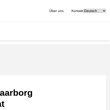
[_General:Langu
Über uns
Kontakt
aarborg
at