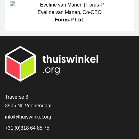
Eveline van Manen
,
Co-CEO
Forus-P Ltd.
[_General:Contact]
Traverse 3
3905 NL Veenendaal
info@thuiswinkel.org
+31 (0)318 64 85 75