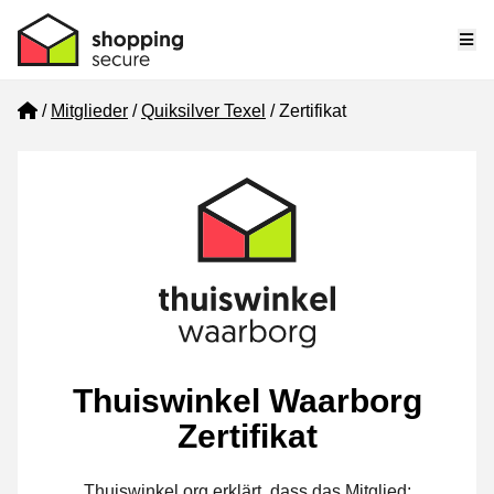
Me
Home
Mitglieder
Quiksilver Texel
Zertifikat
Thuiswinkel Waarborg
Zertifikat
Thuiswinkel.org erklärt, dass das Mitglied: