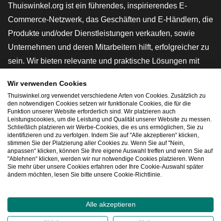
Thuiswinkel.org ist ein führendes, inspirierendes E-
Commerce-Netzwerk, das Geschäften und E-Händlern, die
Produkte und/oder Dienstleistungen verkaufen, sowie
Unternehmen und deren Mitarbeitern hilft, erfolgreicher zu
sein. Wir bieten relevante und praktische Lösungen mit
verschiedenen Gütesiegeln, Thuiswinkel-Rezensionen,
Wir verwenden Cookies
rechtlichen Instrumenten und Beratung,
Thuiswinkel.org verwendet verschiedene Arten von Cookies. Zusätzlich zu
Interessenvertretung, Marktforschung und verfügen über
den notwendigen Cookies setzen wir funktionale Cookies, die für die
Funktion unserer Website erforderlich sind. Wir platzieren auch
eine eigene Bildungsplattform, die Thuiswinkel e-
Leistungscookies, um die Leistung und Qualität unserer Website zu messen.
Schließlich platzieren wir Werbe-Cookies, die es uns ermöglichen, Sie zu
Academy.
identifizieren und zu verfolgen. Indem Sie auf "Alle akzeptieren“ klicken,
stimmen Sie der Platzierung aller Cookies zu. Wenn Sie auf "Nein,
anpassen“ klicken, können Sie Ihre eigene Auswahl treffen und wenn Sie auf
"Ablehnen“ klicken, werden wir nur notwendige Cookies platzieren. Wenn
Schnelles Navigieren
Sie mehr über unsere Cookies erfahren oder Ihre Cookie-Auswahl später
ändern möchten, lesen Sie bitte unsere Cookie-Richtlinie.
[_G
Alle akzeptieren
2026
©
Thuiswinkel.org