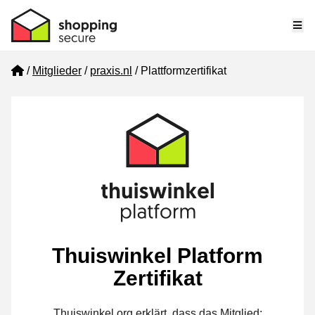
Me
Home
Mitglieder
praxis.nl
Plattformzertifikat
Thuiswinkel Platform
Zertifikat
Thuiswinkel.org erklärt, dass das Mitglied: