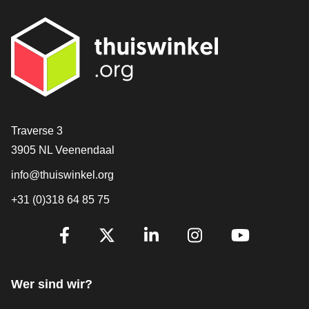
[_General:Contact]
Traverse 3
3905 NL Veenendaal
info@thuiswinkel.org
+31 (0)318 64 85 75
[_General:SocialMediaTitle]
Facebook
X
LinkedIn
Instagram
YouTube
Wer sind wir?