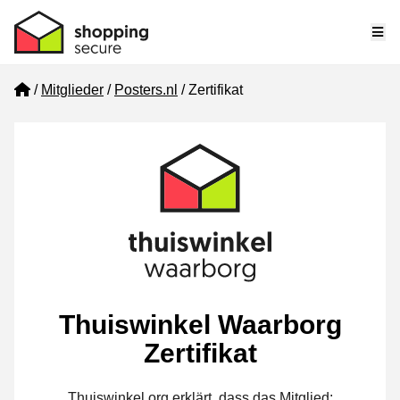
Me
Home
Mitglieder
Posters.nl
Zertifikat
Thuiswinkel Waarborg
Zertifikat
Thuiswinkel.org erklärt, dass das Mitglied: