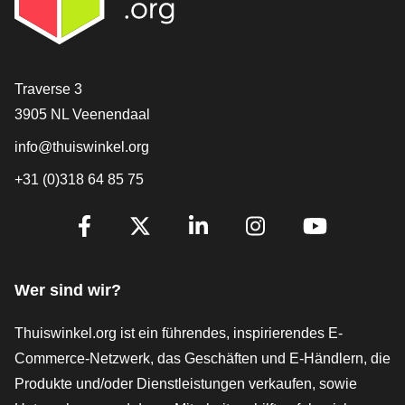
[_General:Contact]
Traverse 3
3905 NL Veenendaal
info@thuiswinkel.org
+31 (0)318 64 85 75
[_General:SocialMediaTitle]
Facebook
X
LinkedIn
Instagram
YouTube
Wer sind wir?
Thuiswinkel.org ist ein führendes, inspirierendes E-
Commerce-Netzwerk, das Geschäften und E-Händlern, die
Produkte und/oder Dienstleistungen verkaufen, sowie