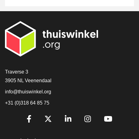
[_General:Contact]
Traverse 3
3905 NL Veenendaal
info@thuiswinkel.org
+31 (0)318 64 85 75
[_General:SocialMediaTitle]
Facebook
X
LinkedIn
Instagram
YouTube