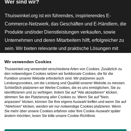
Wer sind wir?
Thuiswinkel.org ist ein führendes, inspirierendes E-
Commerce-Netzwerk, das Geschäften und E-Händlern, die
Produkte und/oder Dienstleistungen verkaufen, sowie
Unternehmen und deren Mitarbeitern hilft, erfolgreicher zu
sein. Wir bieten relevante und praktische Lösungen mit
verschiedenen Gütesiegeln, Thuiswinkel-Rezensionen,
Wir verwenden Cookies
rechtlichen Instrumenten und Beratung,
Thuiswinkel.org verwendet verschiedene Arten von Cookies. Zusätzlich zu
Interessenvertretung, Marktforschung und verfügen über
den notwendigen Cookies setzen wir funktionale Cookies, die für die
Funktion unserer Website erforderlich sind. Wir platzieren auch
eine eigene Bildungsplattform, die Thuiswinkel e-
Leistungscookies, um die Leistung und Qualität unserer Website zu messen.
Schließlich platzieren wir Werbe-Cookies, die es uns ermöglichen, Sie zu
Academy.
identifizieren und zu verfolgen. Indem Sie auf "Alle akzeptieren“ klicken,
stimmen Sie der Platzierung aller Cookies zu. Wenn Sie auf "Nein,
anpassen“ klicken, können Sie Ihre eigene Auswahl treffen und wenn Sie auf
"Ablehnen“ klicken, werden wir nur notwendige Cookies platzieren. Wenn
Schnelles Navigieren
Sie mehr über unsere Cookies erfahren oder Ihre Cookie-Auswahl später
ändern möchten, lesen Sie bitte unsere Cookie-Richtlinie.
[_G