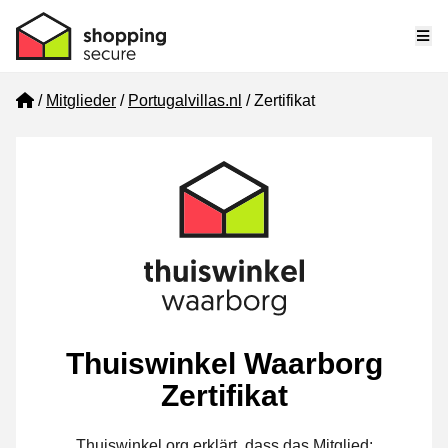
Me
Home
Mitglieder
Portugalvillas.nl
Zertifikat
Thuiswinkel Waarborg
Zertifikat
Thuiswinkel.org erklärt, dass das Mitglied: