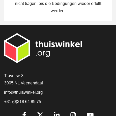
nicht tragen, bis die Bedingungen wieder erfüllt
werden.
[_General:Contact]
Traverse 3
3905 NL Veenendaal
info@thuiswinkel.org
+31 (0)318 64 85 75
[_General:SocialMediaTitle]