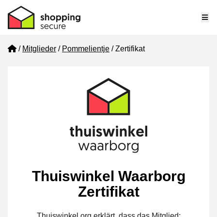
Me
Home
Mitglieder
Pommelientje
Zertifikat
Thuiswinkel Waarborg
Zertifikat
Thuiswinkel.org erklärt, dass das Mitglied: