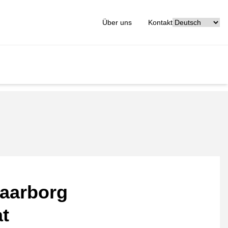
[_General:Langu
Über uns
Kontakt
aarborg
at