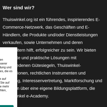
Wer sind wir?
Thuiswinkel.org ist ein führendes, inspirierendes E-
Commerce-Netzwerk, das Geschäften und E-
Händlern, die Produkte und/oder Dienstleistungen
verkaufen, sowie Unternehmen und deren
Mitarbeitern hilft, erfolgreicher zu sein. Wir bieten
relevante und praktische Lösungen mit
den
nserer
verschiedenen Gütesiegeln, Thuiswinkel-
stung und
es, die es
Rezensionen, rechtlichen Instrumenten und
e auf
Beratung, Interessenvertretung, Marktforschung und
Sie auf
ie mehr
verfügen über eine eigene Bildungsplattform, die
hten,
Thuiswinkel e-Academy.