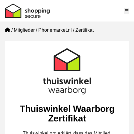
Me
Home
Mitglieder
Phonemarket.nl
Zertifikat
Thuiswinkel Waarborg
Zertifikat
Thuiswinkel.org erklärt, dass das Mitglied: