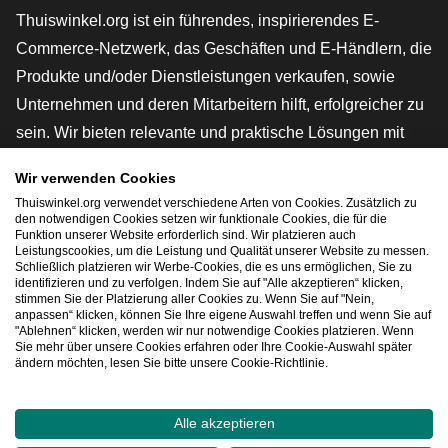
Thuiswinkel.org ist ein führendes, inspirierendes E-
Commerce-Netzwerk, das Geschäften und E-Händlern, die
Produkte und/oder Dienstleistungen verkaufen, sowie
Unternehmen und deren Mitarbeitern hilft, erfolgreicher zu
sein. Wir bieten relevante und praktische Lösungen mit
verschiedenen Gütesiegeln, Thuiswinkel-Rezensionen,
Wir verwenden Cookies
rechtlichen Instrumenten und Beratung,
Thuiswinkel.org verwendet verschiedene Arten von Cookies. Zusätzlich zu
Interessenvertretung, Marktforschung und verfügen über
den notwendigen Cookies setzen wir funktionale Cookies, die für die
Funktion unserer Website erforderlich sind. Wir platzieren auch
eine eigene Bildungsplattform, die Thuiswinkel e-
Leistungscookies, um die Leistung und Qualität unserer Website zu messen.
Schließlich platzieren wir Werbe-Cookies, die es uns ermöglichen, Sie zu
Academy.
identifizieren und zu verfolgen. Indem Sie auf "Alle akzeptieren“ klicken,
stimmen Sie der Platzierung aller Cookies zu. Wenn Sie auf "Nein,
anpassen“ klicken, können Sie Ihre eigene Auswahl treffen und wenn Sie auf
"Ablehnen“ klicken, werden wir nur notwendige Cookies platzieren. Wenn
Schnelles Navigieren
Sie mehr über unsere Cookies erfahren oder Ihre Cookie-Auswahl später
ändern möchten, lesen Sie bitte unsere Cookie-Richtlinie.
[_G
Alle akzeptieren