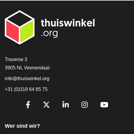
[_General:Contact]
Traverse 3
3905 NL Veenendaal
info@thuiswinkel.org
+31 (0)318 64 85 75
[_General:SocialMediaTitle]
Facebook
X
LinkedIn
Instagram
YouTube
Wer sind wir?