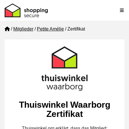
Me
Home
Mitglieder
Petite Amélie
Zertifikat
Thuiswinkel Waarborg
Zertifikat
Thuiswinkel.org erklärt, dass das Mitglied: