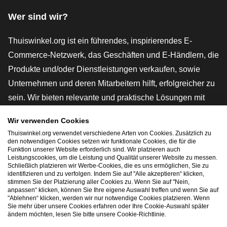
Wer sind wir?
Thuiswinkel.org ist ein führendes, inspirierendes E-
Commerce-Netzwerk, das Geschäften und E-Händlern, die
Produkte und/oder Dienstleistungen verkaufen, sowie
Unternehmen und deren Mitarbeitern hilft, erfolgreicher zu
sein. Wir bieten relevante und praktische Lösungen mit
verschiedenen Gütesiegeln, Thuiswinkel-Rezensionen,
Wir verwenden Cookies
rechtlichen Instrumenten und Beratung,
Thuiswinkel.org verwendet verschiedene Arten von Cookies. Zusätzlich zu
Interessenvertretung, Marktforschung und verfügen über
den notwendigen Cookies setzen wir funktionale Cookies, die für die
Funktion unserer Website erforderlich sind. Wir platzieren auch
eine eigene Bildungsplattform, die Thuiswinkel e-
Leistungscookies, um die Leistung und Qualität unserer Website zu messen.
Schließlich platzieren wir Werbe-Cookies, die es uns ermöglichen, Sie zu
Academy.
identifizieren und zu verfolgen. Indem Sie auf "Alle akzeptieren“ klicken,
stimmen Sie der Platzierung aller Cookies zu. Wenn Sie auf "Nein,
anpassen“ klicken, können Sie Ihre eigene Auswahl treffen und wenn Sie auf
"Ablehnen“ klicken, werden wir nur notwendige Cookies platzieren. Wenn
Schnelles Navigieren
Sie mehr über unsere Cookies erfahren oder Ihre Cookie-Auswahl später
ändern möchten, lesen Sie bitte unsere Cookie-Richtlinie.
[_G