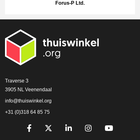
Forus-P Ltd.
[_General:Contact]
Traverse 3
3905 NL Veenendaal
info@thuiswinkel.org
+31 (0)318 64 85 75
[_General:SocialMediaTitle]
Facebook
X
LinkedIn
Instagram
YouTube