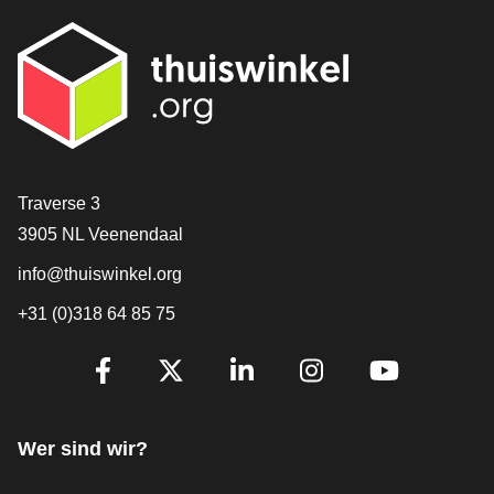
[_General:Contact]
Traverse 3
3905 NL Veenendaal
info@thuiswinkel.org
+31 (0)318 64 85 75
[_General:SocialMediaTitle]
Facebook
X
LinkedIn
Instagram
YouTube
Wer sind wir?