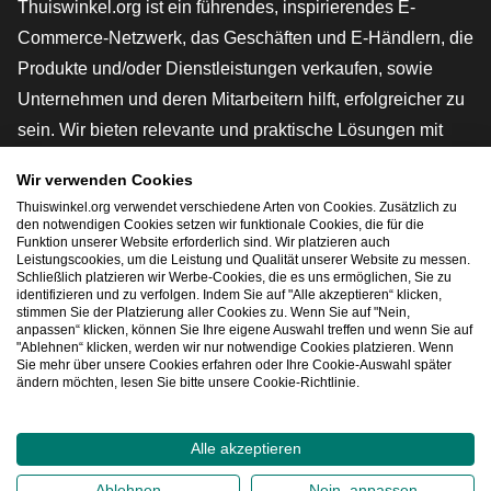
Thuiswinkel.org ist ein führendes, inspirierendes E-
Commerce-Netzwerk, das Geschäften und E-Händlern, die
Produkte und/oder Dienstleistungen verkaufen, sowie
Unternehmen und deren Mitarbeitern hilft, erfolgreicher zu
sein. Wir bieten relevante und praktische Lösungen mit
verschiedenen Gütesiegeln, Thuiswinkel-Rezensionen,
Wir verwenden Cookies
rechtlichen Instrumenten und Beratung,
Thuiswinkel.org verwendet verschiedene Arten von Cookies. Zusätzlich zu
Interessenvertretung, Marktforschung und verfügen über
den notwendigen Cookies setzen wir funktionale Cookies, die für die
Funktion unserer Website erforderlich sind. Wir platzieren auch
eine eigene Bildungsplattform, die Thuiswinkel e-
Leistungscookies, um die Leistung und Qualität unserer Website zu messen.
Schließlich platzieren wir Werbe-Cookies, die es uns ermöglichen, Sie zu
Academy.
identifizieren und zu verfolgen. Indem Sie auf "Alle akzeptieren“ klicken,
stimmen Sie der Platzierung aller Cookies zu. Wenn Sie auf "Nein,
anpassen“ klicken, können Sie Ihre eigene Auswahl treffen und wenn Sie auf
"Ablehnen“ klicken, werden wir nur notwendige Cookies platzieren. Wenn
Schnelles Navigieren
Sie mehr über unsere Cookies erfahren oder Ihre Cookie-Auswahl später
ändern möchten, lesen Sie bitte unsere Cookie-Richtlinie.
[_G
Alle akzeptieren
2026
©
Thuiswinkel.org
Ablehnen
Nein, anpassen