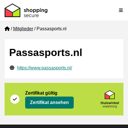
Me
Home
Mitglieder
Passasports.nl
Passasports.nl
Geprüfte Kontaktinformationen
Website URL
https://www.passasports.nl/
Zertifikat
Thuiswinkel Waarborg
Zertifikat gültig
Zertifikat ansehen