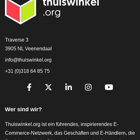
[_General:Contact]
Traverse 3
3905 NL Veenendaal
info@thuiswinkel.org
+31 (0)318 64 85 75
[_General:SocialMediaTitle]
Facebook
X
LinkedIn
Instagram
YouTube
Wer sind wir?
Thuiswinkel.org ist ein führendes, inspirierendes E-
Commerce-Netzwerk, das Geschäften und E-Händlern, die