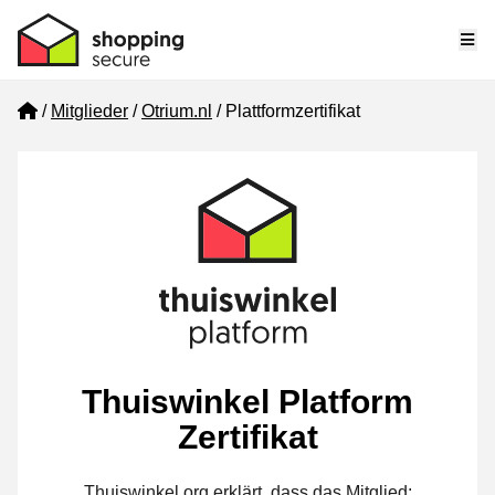
Me
Home
Mitglieder
Otrium.nl
Plattformzertifikat
Thuiswinkel Platform
Zertifikat
Thuiswinkel.org erklärt, dass das Mitglied: