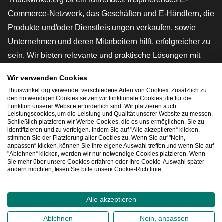
Commerce-Netzwerk, das Geschäften und E-Händlern, die
Produkte und/oder Dienstleistungen verkaufen, sowie
Unternehmen und deren Mitarbeitern hilft, erfolgreicher zu
sein. Wir bieten relevante und praktische Lösungen mit
verschiedenen Gütesiegeln, Thuiswinkel-Rezensionen,
Wir verwenden Cookies
rechtlichen Instrumenten und Beratung,
Thuiswinkel.org verwendet verschiedene Arten von Cookies. Zusätzlich zu
Interessenvertretung, Marktforschung und verfügen über
den notwendigen Cookies setzen wir funktionale Cookies, die für die
Funktion unserer Website erforderlich sind. Wir platzieren auch
eine eigene Bildungsplattform, die Thuiswinkel e-
Leistungscookies, um die Leistung und Qualität unserer Website zu messen.
Schließlich platzieren wir Werbe-Cookies, die es uns ermöglichen, Sie zu
Academy.
identifizieren und zu verfolgen. Indem Sie auf "Alle akzeptieren“ klicken,
stimmen Sie der Platzierung aller Cookies zu. Wenn Sie auf "Nein,
anpassen“ klicken, können Sie Ihre eigene Auswahl treffen und wenn Sie auf
"Ablehnen“ klicken, werden wir nur notwendige Cookies platzieren. Wenn
Schnelles Navigieren
Sie mehr über unsere Cookies erfahren oder Ihre Cookie-Auswahl später
ändern möchten, lesen Sie bitte unsere Cookie-Richtlinie.
[_G
Alle akzeptieren
2026
©
Thuiswinkel.org
Ablehnen
Nein, anpassen