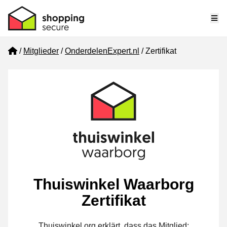
Me
Home
Mitglieder
OnderdelenExpert.nl
Zertifikat
Thuiswinkel Waarborg
Zertifikat
Thuiswinkel.org erklärt, dass das Mitglied: