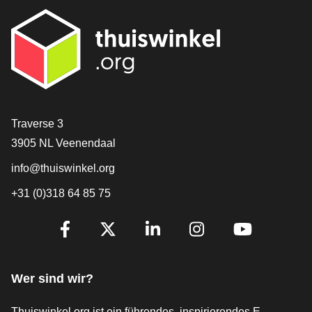
[_General:Contact]
Traverse 3
3905 NL Veenendaal
info@thuiswinkel.org
+31 (0)318 64 85 75
[_General:SocialMediaTitle]
Facebook
X
LinkedIn
Instagram
YouTube
Wer sind wir?
Thuiswinkel.org ist ein führendes, inspirierendes E-