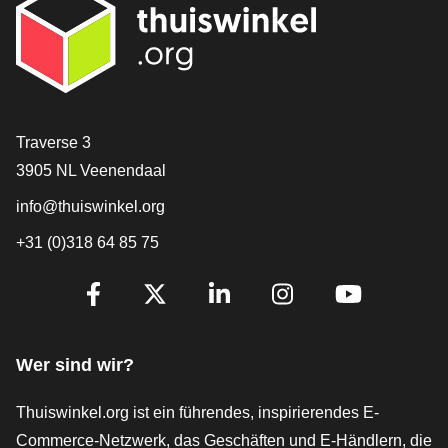
[_General:Contact]
Traverse 3
3905 NL Veenendaal
info@thuiswinkel.org
+31 (0)318 64 85 75
[_General:SocialMediaTitle]
Facebook
X
LinkedIn
Instagram
YouTube
Wer sind wir?
Thuiswinkel.org ist ein führendes, inspirierendes E-
Commerce-Netzwerk, das Geschäften und E-Händlern, die