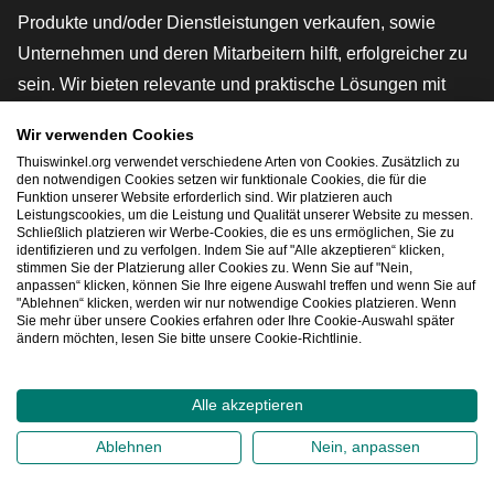
Produkte und/oder Dienstleistungen verkaufen, sowie
Unternehmen und deren Mitarbeitern hilft, erfolgreicher zu
sein. Wir bieten relevante und praktische Lösungen mit
verschiedenen Gütesiegeln, Thuiswinkel-Rezensionen,
Wir verwenden Cookies
rechtlichen Instrumenten und Beratung,
Thuiswinkel.org verwendet verschiedene Arten von Cookies. Zusätzlich zu
Interessenvertretung, Marktforschung und verfügen über
den notwendigen Cookies setzen wir funktionale Cookies, die für die
Funktion unserer Website erforderlich sind. Wir platzieren auch
eine eigene Bildungsplattform, die Thuiswinkel e-
Leistungscookies, um die Leistung und Qualität unserer Website zu messen.
Schließlich platzieren wir Werbe-Cookies, die es uns ermöglichen, Sie zu
Academy.
identifizieren und zu verfolgen. Indem Sie auf "Alle akzeptieren“ klicken,
stimmen Sie der Platzierung aller Cookies zu. Wenn Sie auf "Nein,
anpassen“ klicken, können Sie Ihre eigene Auswahl treffen und wenn Sie auf
"Ablehnen“ klicken, werden wir nur notwendige Cookies platzieren. Wenn
Schnelles Navigieren
Sie mehr über unsere Cookies erfahren oder Ihre Cookie-Auswahl später
ändern möchten, lesen Sie bitte unsere Cookie-Richtlinie.
[_G
Alle akzeptieren
2026
©
Thuiswinkel.org
Ablehnen
Nein, anpassen
Datenschutzerklärung
Cookie-Erklärung