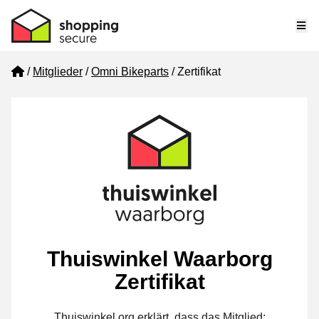
Me
Home
Mitglieder
Omni Bikeparts
Zertifikat
Thuiswinkel Waarborg
Zertifikat
Thuiswinkel.org erklärt, dass das Mitglied: