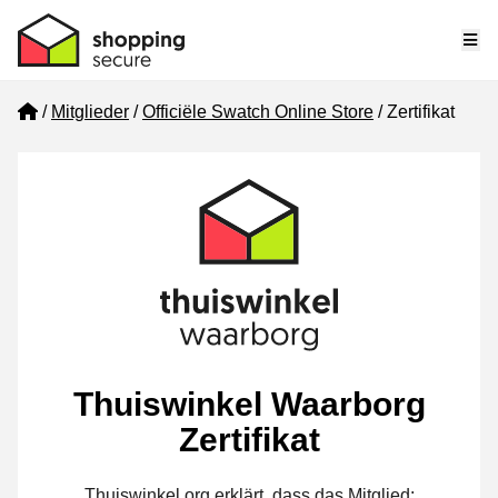
Me
Home
Mitglieder
Officiële Swatch Online Store
Zertifikat
Thuiswinkel Waarborg
Zertifikat
Thuiswinkel.org erklärt, dass das Mitglied: