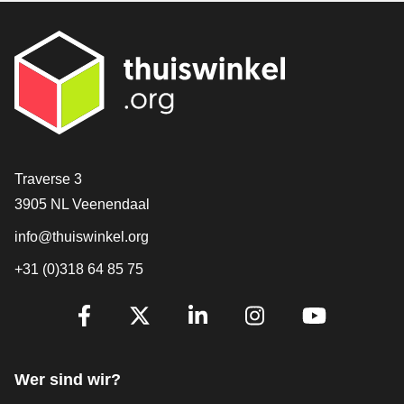
[_General:Contact]
Traverse 3
3905 NL Veenendaal
info@thuiswinkel.org
+31 (0)318 64 85 75
[_General:SocialMediaTitle]
Facebook
X
LinkedIn
Instagram
YouTube
Wer sind wir?