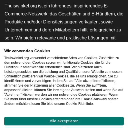
Thuiswinkel.org ist ein führendes, inspirierendes E-
Commerce-Netzwerk, das Geschäften und E-Händlern, die
Produkte und/oder Dienstleistungen verkaufen, sowie
Unternehmen und deren Mitarbeitern hilft, erfolgreicher zu
sein. Wir bieten relevante und praktische Lösungen mit
verschiedenen Gütesiegeln, Thuiswinkel-Rezensionen,
Wir verwenden Cookies
rechtlichen Instrumenten und Beratung,
Thuiswinkel.org verwendet verschiedene Arten von Cookies. Zusätzlich zu
Interessenvertretung, Marktforschung und verfügen über
den notwendigen Cookies setzen wir funktionale Cookies, die für die
Funktion unserer Website erforderlich sind. Wir platzieren auch
eine eigene Bildungsplattform, die Thuiswinkel e-
Leistungscookies, um die Leistung und Qualität unserer Website zu messen.
Schließlich platzieren wir Werbe-Cookies, die es uns ermöglichen, Sie zu
Academy.
identifizieren und zu verfolgen. Indem Sie auf "Alle akzeptieren“ klicken,
stimmen Sie der Platzierung aller Cookies zu. Wenn Sie auf "Nein,
anpassen“ klicken, können Sie Ihre eigene Auswahl treffen und wenn Sie auf
"Ablehnen“ klicken, werden wir nur notwendige Cookies platzieren. Wenn
Schnelles Navigieren
Sie mehr über unsere Cookies erfahren oder Ihre Cookie-Auswahl später
ändern möchten, lesen Sie bitte unsere Cookie-Richtlinie.
[_G
Alle akzeptieren