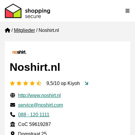
Me
Home
Mitglieder
Noshirt.nl
Noshirt.nl
[_General:NumberOfStarsPluralFormat]
9,5/10 op Kiyoh
Geprüfte Kontaktinformationen
Website URL
http://www.noshirt.nl
E-mail
service@noshirt.com
Phone number
088 - 120 1111
CoC
CoC 59619287
Geschäftsadresse
Domstraat 25