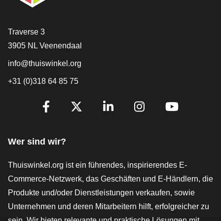
[_General:Contact]
Traverse 3
3905 NL Veenendaal
info@thuiswinkel.org
+31 (0)318 64 85 75
[_General:SocialMediaTitle]
Facebook
X
LinkedIn
Instagram
YouTube
Wer sind wir?
Thuiswinkel.org ist ein führendes, inspirierendes E-
Commerce-Netzwerk, das Geschäften und E-Händlern, die
Produkte und/oder Dienstleistungen verkaufen, sowie
Unternehmen und deren Mitarbeitern hilft, erfolgreicher zu
sein. Wir bieten relevante und praktische Lösungen mit