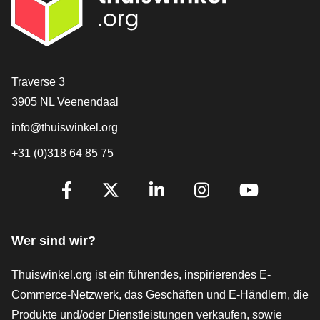
[_General:Contact]
Traverse 3
3905 NL Veenendaal
info@thuiswinkel.org
+31 (0)318 64 85 75
[_General:SocialMediaTitle]
Facebook
X
LinkedIn
Instagram
YouTube
Wer sind wir?
Thuiswinkel.org ist ein führendes, inspirierendes E-
Commerce-Netzwerk, das Geschäften und E-Händlern, die
Produkte und/oder Dienstleistungen verkaufen, sowie