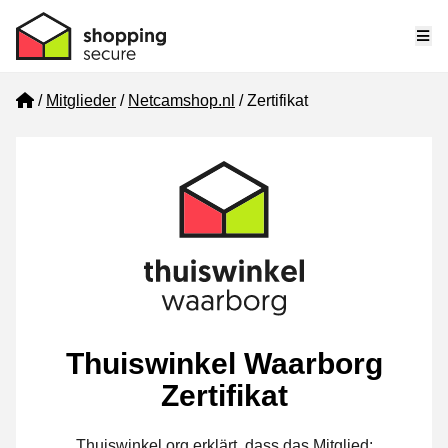
Me
Home
Mitglieder
Netcamshop.nl
Zertifikat
Thuiswinkel Waarborg
Zertifikat
Thuiswinkel.org erklärt, dass das Mitglied: