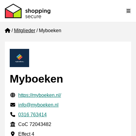
Me
Home
Mitglieder
Myboeken
Myboeken
Geprüfte Kontaktinformationen
Website URL
https://myboeken.nl/
E-mail
info@myboeken.nl
Phone number
0316 763414
CoC
CoC 72043482
Geschäftsadresse
Effect 4