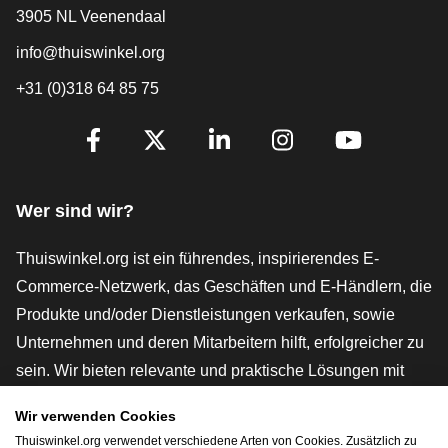
3905 NL Veenendaal
info@thuiswinkel.org
+31 (0)318 64 85 75
[_General:SocialMediaTitle]
Facebook
X
LinkedIn
Instagram
YouTube
Wer sind wir?
Thuiswinkel.org ist ein führendes, inspirierendes E-
Commerce-Netzwerk, das Geschäften und E-Händlern, die
Produkte und/oder Dienstleistungen verkaufen, sowie
Unternehmen und deren Mitarbeitern hilft, erfolgreicher zu
sein. Wir bieten relevante und praktische Lösungen mit
verschiedenen Gütesiegeln, Thuiswinkel-Rezensionen,
Wir verwenden Cookies
rechtlichen Instrumenten und Beratung,
Thuiswinkel.org verwendet verschiedene Arten von Cookies. Zusätzlich zu