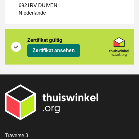
6921RV DUIVEN
Niederlande
Zertifikat
Thuiswinkel Waarborg
Zertifikat gültig
Zertifikat ansehen
[_General:Contact]
Traverse 3