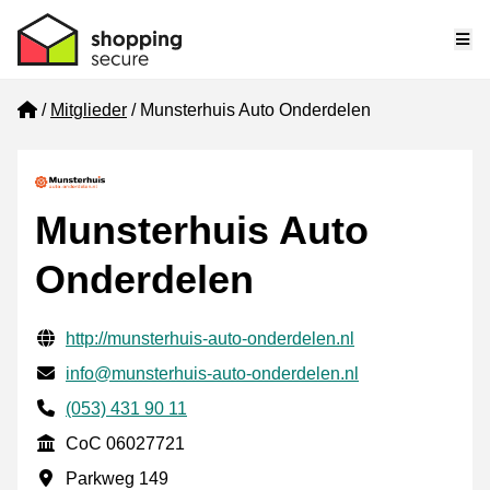
Me
Home
Mitglieder
Munsterhuis Auto Onderdelen
Munsterhuis Auto
Onderdelen
Geprüfte Kontaktinformationen
Website URL
http://munsterhuis-auto-onderdelen.nl
E-mail
info@munsterhuis-auto-onderdelen.nl
Phone number
(053) 431 90 11
CoC
CoC 06027721
Geschäftsadresse
Parkweg 149