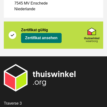
7545 MV Enschede
Niederlande
Zertifikat
Thuiswinkel Waarborg
Zertifikat gültig
Zertifikat ansehen
[_General:Contact]
Traverse 3