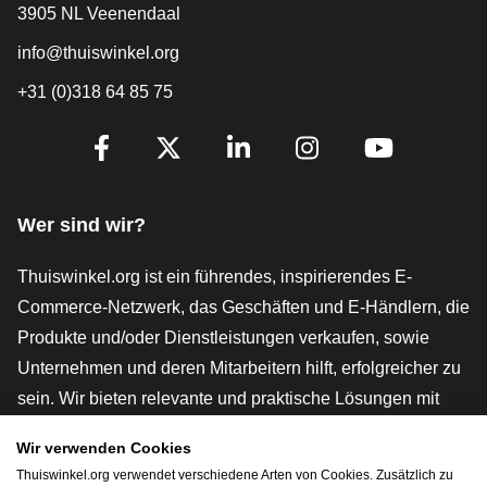
3905 NL Veenendaal
info@thuiswinkel.org
+31 (0)318 64 85 75
[_General:SocialMediaTitle]
Facebook
X
LinkedIn
Instagram
YouTube
Wer sind wir?
Thuiswinkel.org ist ein führendes, inspirierendes E-
Commerce-Netzwerk, das Geschäften und E-Händlern, die
Produkte und/oder Dienstleistungen verkaufen, sowie
Unternehmen und deren Mitarbeitern hilft, erfolgreicher zu
sein. Wir bieten relevante und praktische Lösungen mit
verschiedenen Gütesiegeln, Thuiswinkel-Rezensionen,
Wir verwenden Cookies
rechtlichen Instrumenten und Beratung,
Thuiswinkel.org verwendet verschiedene Arten von Cookies. Zusätzlich zu