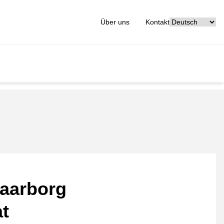
[_General:Langu
Über uns
Kontakt
aarborg
at