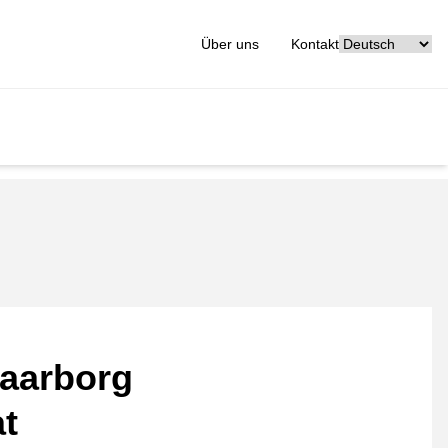
[_General:Langu
Über uns
Kontakt
aarborg
at