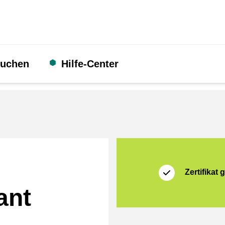
suchen
Hilfe-Center
Zertifikat
Thuiswinkel Waarb
Zertifikat g
ant