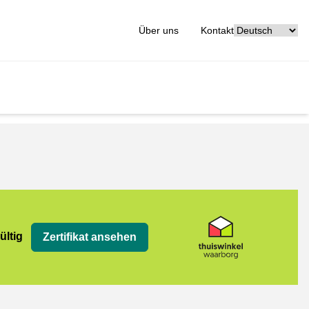
[_General:Langu
Über uns
Kontakt
org
ültig
Zertifikat ansehen