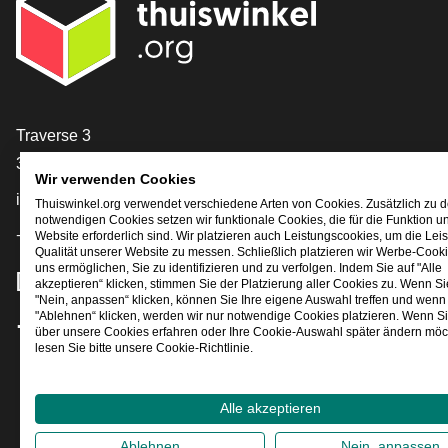
[_General:Contact]
Traverse 3
3905 NL Veenendaal
Wir verwenden Cookies
info@thuiswinkel.org
Thuiswinkel.org verwendet verschiedene Arten von Cookies. Zusätzlich zu 
notwendigen Cookies setzen wir funktionale Cookies, die für die Funktion u
+31 (0)318 64 85 75
Website erforderlich sind. Wir platzieren auch Leistungscookies, um die Lei
Qualität unserer Website zu messen. Schließlich platzieren wir Werbe-Cooki
uns ermöglichen, Sie zu identifizieren und zu verfolgen. Indem Sie auf "Alle
[_General:SocialMediaTitle]
akzeptieren“ klicken, stimmen Sie der Platzierung aller Cookies zu. Wenn Si
"Nein, anpassen“ klicken, können Sie Ihre eigene Auswahl treffen und wenn 
"Ablehnen“ klicken, werden wir nur notwendige Cookies platzieren. Wenn S
über unsere Cookies erfahren oder Ihre Cookie-Auswahl später ändern möc
Facebook
X
LinkedIn
Instagram
YouTube
lesen Sie bitte unsere Cookie-Richtlinie.
Alle akzeptieren
Ablehnen
Nein, anpassen